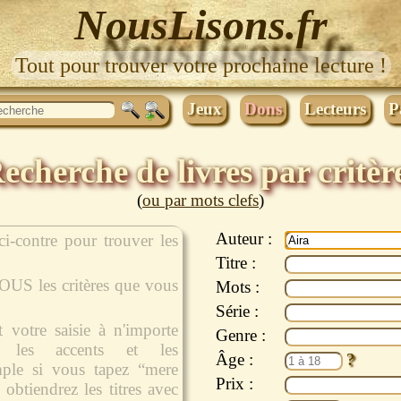
NousLisons.fr
Tout pour trouver votre prochaine lecture !
Jeux
Dons
Lecteurs
P
echerche de livres par critèr
(
ou par mots clefs
)
Auteur :
 ci-contre pour trouver les
Titre :
TOUS les critères que vous
Mots :
Série :
nt votre saisie à n'importe
Genre :
t les accents et les
Âge :
mple si vous tapez “mere
Prix :
 obtiendrez les titres avec