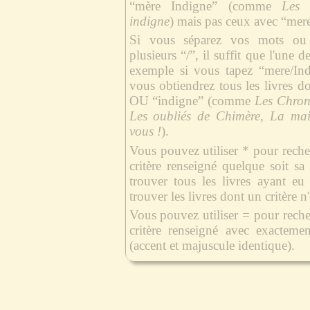
“mère Indigne” (comme
Les 
indigne
) mais pas ceux avec “mer
Si vous séparez vos mots ou
plusieurs “/”, il suffit que l'une 
exemple si vous tapez “mere/Indi
vous obtiendrez tous les livres do
OU “indigne” (comme
Les Chron
Les oubliés de Chimère
,
La mai
vous !
).
Vous pouvez utiliser * pour recher
critère renseigné quelque soit s
trouver tous les livres ayant eu
trouver les livres dont un critère n
Vous pouvez utiliser = pour recher
critère renseigné avec exacteme
(accent et majuscule identique).