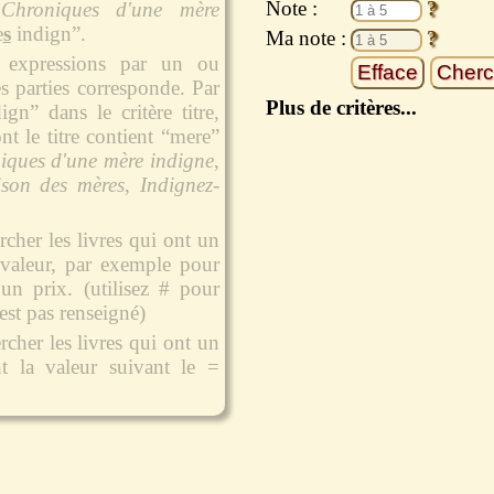
Note :
Chroniques d'une mère
e
s
indign”.
Ma note :
 expressions par un ou
des parties corresponde. Par
Plus de critères...
gn” dans le critère titre,
nt le titre contient “mere”
iques d'une mère indigne
,
son des mères
,
Indignez-
cher les livres qui ont un
a valeur, par exemple pour
 un prix. (utilisez # pour
'est pas renseigné)
cher les livres qui ont un
nt la valeur suivant le =