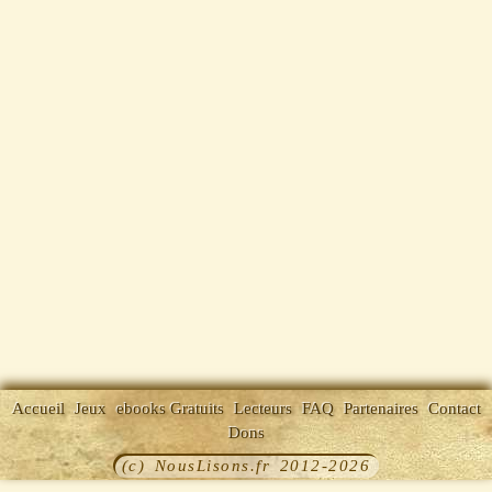
Accueil
Jeux
ebooks Gratuits
Lecteurs
FAQ
Partenaires
Contact
Dons
(c) NousLisons.fr 2012-2026