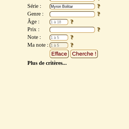
Série :
Genre :
Âge :
Prix :
Note :
Ma note :
Plus de critères...