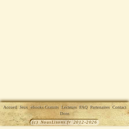
Accueil
Jeux
ebooks Gratuits
Lecteurs
FAQ
Partenaires
Contact
Dons
(c) NousLisons.fr 2012-2026