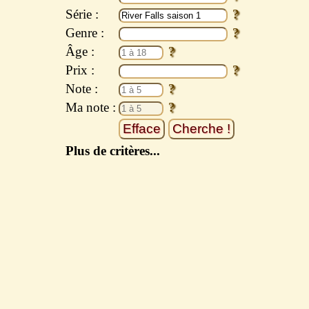
Série :
Genre :
Âge :
Prix :
Note :
Ma note :
Plus de critères...