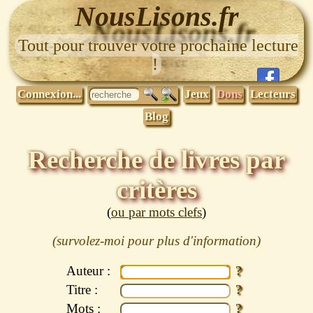
NousLisons.fr
Tout pour trouver votre prochaine lecture
!
Connexion...
Jeux
Dons
Lecteurs
Blog
Recherche de livres par
critères
(
ou par mots clefs
)
Auteur :
Titre :
Mots :