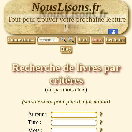
NousLisons.fr
Tout pour trouver votre prochaine lecture
!
Connexion...
Jeux
Dons
Lecteurs
Blog
Recherche de livres par
critères
(
ou par mots clefs
)
Auteur :
Titre :
Mots :