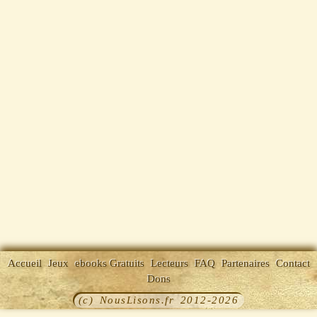
Accueil
Jeux
ebooks Gratuits
Lecteurs
FAQ
Partenaires
Contact
Dons
(c) NousLisons.fr 2012-2026