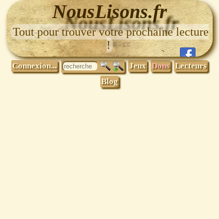
NousLisons.fr
Tout pour trouver votre prochaine lecture
!
Connexion...
Jeux
Dons
Lecteurs
Blog