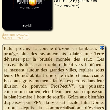
SF
1
½
h
Date origine :
2013.04.27
Editeur :
Voy'el
Futur proche. La couche d’ozone en lambeaux ne
protège plus des rayonnements solaires une Terre
dévastée par la brutale montée des eaux. Les
survivants de la catastrophe refluent vers l’intérieur,
se massent autour des grandes villes, repliées sous
leurs Dômes abritant une élite riche et insouciante.
Face aux gouvernements fantoches perdus dans leur
e
illusion de pouvoir, ProsPectiV
, un puissant
consortium martien, étend lentement son emprise sur
la planète-mère à bout de souffle. Grâce aux bienfaits
dispensés par PPV, la vie est facile Intra-Dôme,
surtout depuis la commercialisation d’esclaves