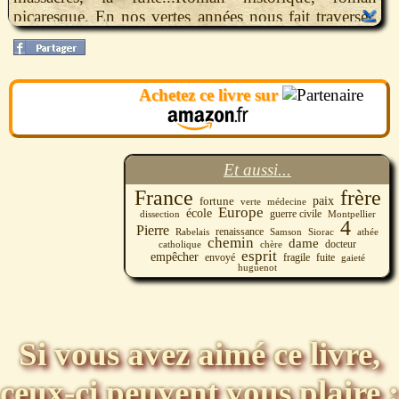
picaresque, En nos vertes années nous fait traverser,
au rythme de multiples aventures, une époque où la
mort et l’horreur quotidiennes n’empêchent ni la soif
de savoir ni cette « gaieté d’esprit » chère à Rabelais,
Achetez ce livre sur
où se marque l’immense vitalité de la Renaissance.
Et aussi...
France
frère
fortune
paix
verte
médecine
Europe
école
guerre civile
dissection
Montpellier
4
Pierre
renaissance
Samson
Siorac
Rabelais
athée
chemin
dame
docteur
catholique
chère
esprit
empêcher
envoyé
fragile
fuite
gaieté
huguenot
Si vous avez aimé ce livre,
ceux-ci peuvent vous plaire :