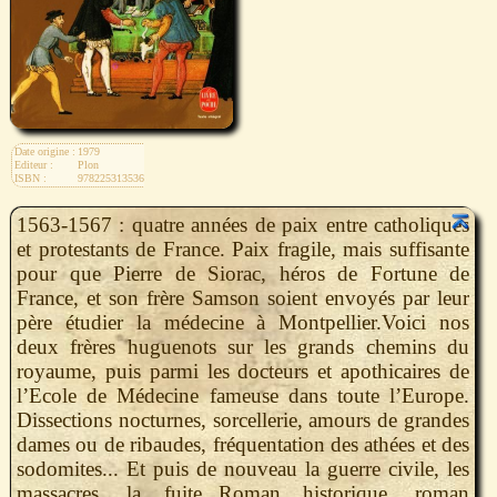
Date origine :
1979
Editeur :
Plon
ISBN :
9782253135364
1563-1567 : quatre années de paix entre catholiques
et protestants de France. Paix fragile, mais suffisante
pour que Pierre de Siorac, héros de Fortune de
France, et son frère Samson soient envoyés par leur
père étudier la médecine à Montpellier.Voici nos
deux frères huguenots sur les grands chemins du
royaume, puis parmi les docteurs et apothicaires de
l’Ecole de Médecine fameuse dans toute l’Europe.
Dissections nocturnes, sorcellerie, amours de grandes
dames ou de ribaudes, fréquentation des athées et des
sodomites... Et puis de nouveau la guerre civile, les
massacres, la fuite...Roman historique, roman