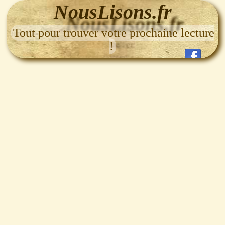
NousLisons.fr
Tout pour trouver votre prochaine lecture
!