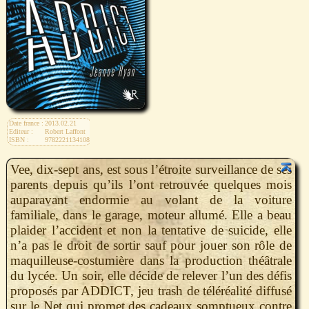
Date france :
2013.02.21
Editeur :
Robert Laffont
ISBN :
9782221134108
Vee, dix-sept ans, est sous l’étroite surveillance de ses
parents depuis qu’ils l’ont retrouvée quelques mois
auparavant endormie au volant de la voiture
familiale, dans le garage, moteur allumé. Elle a beau
plaider l’accident et non la tentative de suicide, elle
n’a pas le droit de sortir sauf pour jouer son rôle de
maquilleuse-costumière dans la production théâtrale
du lycée. Un soir, elle décide de relever l’un des défis
proposés par ADDICT, jeu trash de téléréalité diffusé
sur le Net qui promet des cadeaux somptueux contre