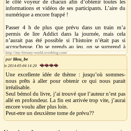
le côté voyeur de chacun afin d’obtenir toutes les
informations et vidéos de ses participants. L’aire du
numérique a encore frappé !
Passer 4 h de plus que prévu dans un train m’a
permis de lire Addict dans la journée, mais cela
n’aurait pas été possible si l’histoire n’était pas si
accrocheuse. On se prends au jeu, on se surprend à
encourager Vee et Ian mais aussi à craindre pour eux.
http://my-literary-world.overblog.com/
L’omniprésence des Observateurs est révélateur de la
lilou_be
génération actuelle. L’auteur réalise avec ce roman
2014-05-04 14:20
une critique de la société capitaliste et matérialiste
Une excellente idée de thème : jusqu’où sommes-
dans laquelle nous vivons. Alors que Vee apparait
nous prêts à aller pour obtenir ce qui nous parait
aux premiers abords comme une opportuniste
irréalisable.
matérialiste, on discerne, au fil de notre lecture, une
Seul bémol du livre, j’ai trouvé que l’auteur n’est pas
jeune fille en quête de reconnaissance et qui cherche à
allé en profondeur. La fin est arrivée trop vite, j’aurai
s’émanciper de l’étiquette qu’on lui colle. On
encore voulu aller plus loin.
découvre un personnage intense avec Ian et sa quête
Peut-etre un deuxième tome de prévu??
d’indépendance et de liberté. Chacun des joueurs
d’Addict est pousser dans ses derniers retranchements
et on finit par s’interroger “Où se trouverait ma