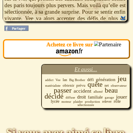
des paris toujours plus pervers. Mais voilà qu’elle est
sélectionnée, à sa grande surprise. Pour se sentir enfin
vivante, Vee va alors accepter des défis de plus en
plus malsains... Jusqu’à quelle dose d’adrénaline
pourra-t-elle survivre ?
Achetez ce livre sur
Et aussi...
jeu
génération
défi
Ian
Big Brother
addict
Vee
quête
obtenir
prévu
net
observateur
matérialiste
passer
beau
accident
allumé
décidé
jouer
droit
familiale
diffuse
garage
rôle
lycée
relever
moteur
production
plaider
sélectionnée
Si vous avez aimé ce livre,