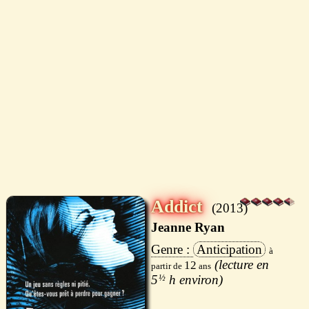
Addict
2013
Jeanne Ryan
Anticipation
12
5
½
h