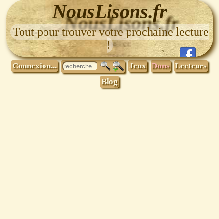
NousLisons.fr
Tout pour trouver votre prochaine lecture
!
Connexion...
Jeux
Dons
Lecteurs
Blog