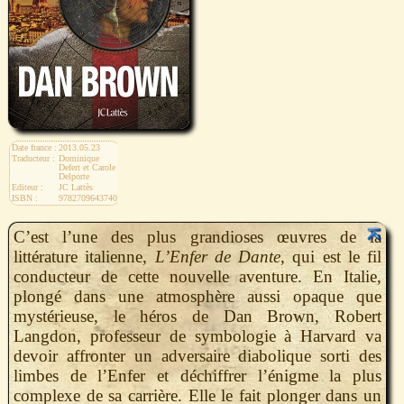
Date france :
2013.05.23
Traducteur :
Dominique
Defert et Carole
Delporte
Editeur :
JC Lattès
ISBN :
9782709643740
C’est l’une des plus grandioses œuvres de la
littérature italienne,
L’Enfer de Dante
, qui est le fil
conducteur de cette nouvelle aventure. En Italie,
plongé dans une atmosphère aussi opaque que
mystérieuse, le héros de Dan Brown, Robert
Langdon, professeur de symbologie à Harvard va
devoir affronter un adversaire diabolique sorti des
limbes de l’Enfer et déchiffrer l’énigme la plus
complexe de sa carrière. Elle le fait plonger dans un