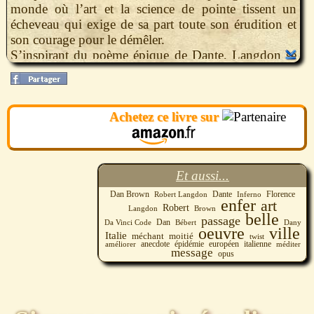
monde où l’art et la science de pointe tissent un
écheveau qui exige de sa part toute son érudition et
son courage pour le démêler.
S’inspirant du poème épique de Dante, Langdon se
lance dans une course contre-la-montre pour trouver
des réponses et découvrir en traversant les Cercles de
l’Enfer ceux qui détiennent la vérité… avant que le
Achetez ce livre sur
monde ne soit irrévocablement changé.
Et aussi...
Dante
Florence
Dan Brown
Robert Langdon
Inferno
enfer
art
Robert
Langdon
Brown
belle
passage
Dan
Dany
Da Vinci Code
Bébert
oeuvre
ville
Italie
méchant
moitié
twist
épidémie
italienne
améliorer
anecdote
européen
méditer
message
opus