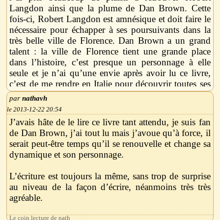
Langdon ainsi que la plume de Dan Brown. Cette
fois-ci, Robert Langdon est amnésique et doit faire le
nécessaire pour échapper à ses poursuivants dans la
très belle ville de Florence. Dan Brown a un grand
talent : la ville de Florence tient une grande place
dans l’histoire, c’est presque un personnage à elle
seule et je n’ai qu’une envie après avoir lu ce livre,
c’est de me rendre en Italie pour découvrir toutes ses
descriptions pour de vrai !! J’ai beaucoup aimé le
nathavh
côté ésotérique avec Dante et son Inferno ainsi que
2013-12-22 20:54
toutes les explications sur les œuvres d’Art
J’avais hâte de le lire ce livre tant attendu, je suis fan
rencontrées au long du roman et pourtant je suis très
de Dan Brown, j’ai tout lu mais j’avoue qu’à force, il
loin d’être une féru d’Art quel qu’il soit ! On
serait peut-être temps qu’il se renouvelle et change sa
découvre en même temps que Robert pourquoi il est
dynamique et son personnage.
poursuivi même si l’histoire est raconté de plusieurs
points de vue : Robert, la directrice de l’OMS :
L’écriture est toujours la même, sans trop de surprise
Elizabeth Sinskey, l’organisation du Consortium et
au niveau de la façon d’écrire, néanmoins très très
ses agents. Le suspens est à son comble lorsque l’on
agréable.
s’aperçoit que les méchants ne sont pas forcément
ceux que l’on croyait... Je n’ai qu’une critique, c’est
On suit les personnages sur quelques pages, on passe
Le coin lecture de nath