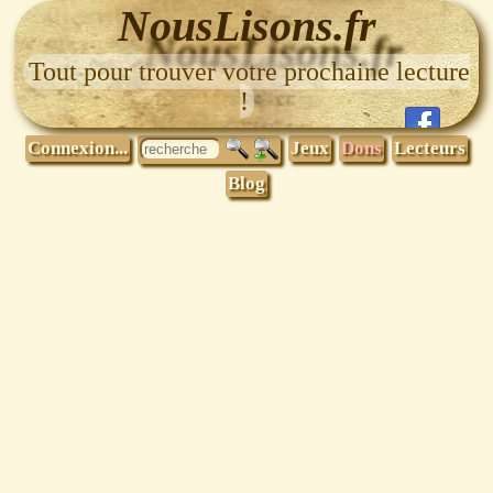
NousLisons.fr
Tout pour trouver votre prochaine lecture
!
Connexion...
Jeux
Dons
Lecteurs
Blog