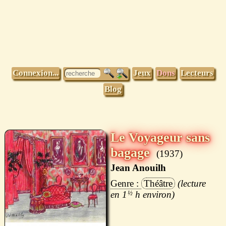
Connexion...
Jeux
Dons
Lecteurs
Blog
Le Voyageur sans
bagage
1937
Jean Anouilh
Théâtre
1
½
h