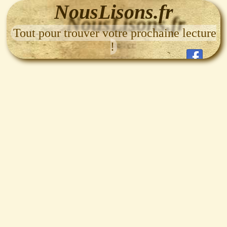
NousLisons.fr
Tout pour trouver votre prochaine lecture
!