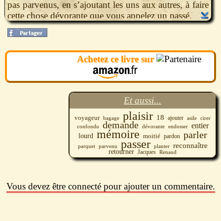
pas parvenus, en s’ajoutant les uns aux autres, à faire
cette chose dévorante que vous appelez un passé.
Achetez ce livre sur
Et aussi...
plaisir
18
voyageur
ajouter
bagage
asile
cirer
demande
entier
dévorante
endosser
confondu
mémoire
parler
lourd
moitié
pardon
passer
reconnaître
parvenu
planter
parquet
retourner
Jacques
Renaud
Vous devez être connecté pour ajouter un commentaire.