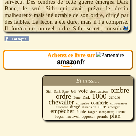
survécu. Des cendres de cette guerre émergea Dark
Bane, le seul Sith qui avait prévu le destin
malheureux mais inéluctable de son ordre, dirigé par
des faibles. La leçon a été dure, mais il l’a comprise.
Il forgea un nouvel ordre Sith, secret, conspirant
dans l’ombre. Qui était-il ? Quels évènements firent
de lui le premier instigateur de la revanche des Sith ?
Achetez ce livre sur
Et aussi...
ombre
voie
destruction
Sith
Jedi
Dark Bane
ordre
1000
cendre
Bane
Dark
chevalier
confrérie
contrecarrer
comprise
dirigé
dure
désordre
émerger
dissension
empêcher
faible
interne
forger
instigateur
plan
nouvel
leçon
opposer
permis