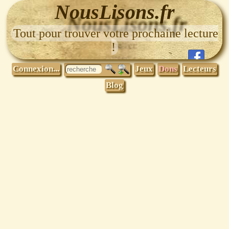
NousLisons.fr
Tout pour trouver votre prochaine lecture
!
Connexion...
Jeux
Dons
Lecteurs
Blog