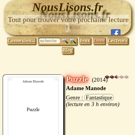
NousLisons.fr
Tout pour trouver votre prochaine lecture
!
Connexion...
Jeux
Dons
Lecteurs
Blog
Puzzle
2014
Adame Manode
Fantastique
3 h