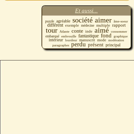
Et aussi...
société
aimer
agréable
puzzle
âme-soeur
différent
rapport
multiple
exemple
médecine
tour
aimé
conte
inde
Atlante
consommer
fond
fantastique
embarqué
embrouille
graphique
intérieur
manuscrit
mode
modération
lourdeur
perdu
présent
principal
paragraphes