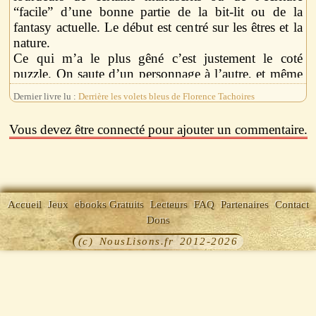
“facile” d’une bonne partie de la bit-lit ou de la
fantasy actuelle. Le début est centré sur les êtres et la
nature.
Ce qui m’a le plus gêné c’est justement le coté
puzzle. On saute d’un personnage à l’autre, et même
s’il y a des repères graphiques sur lesquels s’appuyer,
Dernier livre lu :
Derrière les volets bleus de Florence Tachoires
j’ai trouvé l’exercice un peu difficile.
Vous devez être connecté pour ajouter un commentaire.
L’auteur utilise cet aspect patchwork pour nous
proposer une réflexion sur le fonctionnement actuel
de notre société, ainsi que sur d’autres modes
possibles basés sur autre chose que le couple infernal
travail/argent. Les multiples confrontations et
Accueil
Jeux
ebooks Gratuits
Lecteurs
FAQ
Partenaires
Contact
discussions permettent d’opposer différents modèles
Dons
comme par exemple : la société occidentale par
(c) NousLisons.fr 2012-2026
rapport à l’Inde ; la médecine “chimique” par rapport
à la médecine des plantes et des énergies ; le tout avec
de fortes connotations bouddhistes.
Mais si cela semble fonctionner dans le livre pour
cette population réduite d’Atlantes, je crains que cela