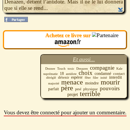
Denazen, détient l’antidote. Mais il ne le lui donnera
que si elle se rend...
Achetez ce livre sur
Et aussi...
compagnie
Touch
toxic
Deznee
Denazen
Kale
choix
18
condamné
contact
suprématie
antidote
interdit
espérer
détenir
fêter
filer
initié
déréglé
menace
mourir
moindre
majorité
père
pouvoirs
parfait
physique
pesé
terrible
projet
Vous devez être connecté pour ajouter un commentaire.