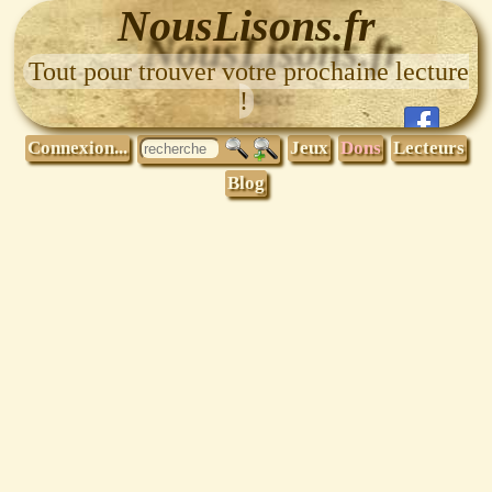
NousLisons.fr
Tout pour trouver votre prochaine lecture
!
Connexion...
Jeux
Dons
Lecteurs
Blog