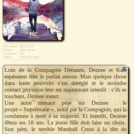
Date france :
2014.10.29
Editeur :
Albin Michel
Collection :
Wiz
ISBN :
9782226257901
Loin de la Compagnie Denazen, Deznee et Kale
espéraient filer le parfait amour. Mais quelque chose
dans leurs pouvoirs s’est déréglé et le moindre
contact physique leur est maintenant interdit : s’ils se
touchent, Deznee meurt.
Une autre menace pèse sur Deznee : le
projet « Suprématie », initié par la Compagnie, qui la
condamne à mort à sa majorité. Et bientôt, Deznee
fêtera ses 18 ans. La jeune fille doit faire un choix.
Son père, le terrible Marshall Cross à la tête de