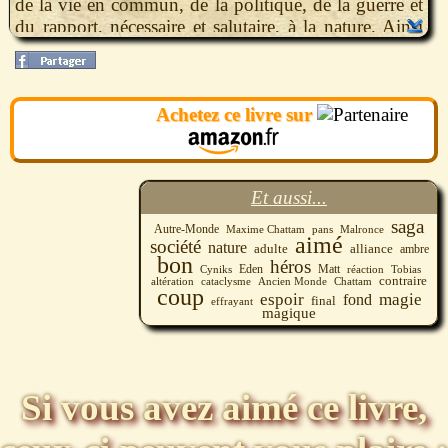
de la vie en commun, de la politique, de la guerre et
du rapport, nécessaire et salutaire, à la nature. Ainsi
que la résolution des énigmes comme la vraie nature
du Raupéroden et de la reine Malronce.
Achetez ce livre sur
Et aussi...
saga
Autre-Monde
Maxime Chattam
pans
Malronce
aimé
société
nature
adulte
alliance
ambre
bon
héros
Eden
Matt
réaction
Tobias
Cyniks
contraire
cataclysme
Chattam
altération
Ancien Monde
coup
espoir
magie
fond
final
effrayant
magique
Si vous avez aimé ce livre,