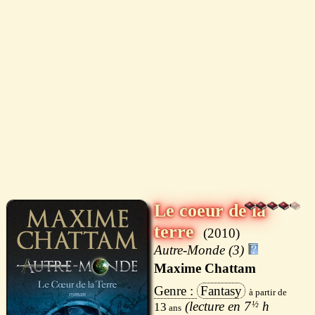
Le coeur de la
terre
2010
Autre-Monde (3)
Maxime Chattam
Fantasy
7
½
h
13