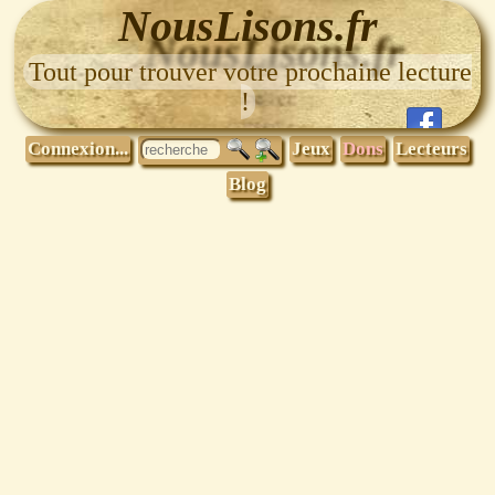
NousLisons.fr
Tout pour trouver votre prochaine lecture
!
Connexion...
Jeux
Dons
Lecteurs
Blog