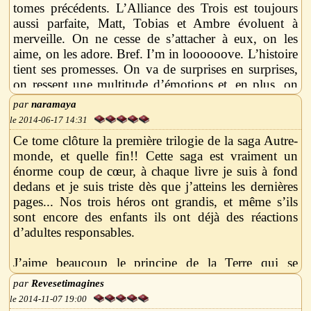
tomes précédents. L’Alliance des Trois est toujours
aussi parfaite, Matt, Tobias et Ambre évoluent à
merveille. On ne cesse de s’attacher à eux, on les
aime, on les adore. Bref. I’m in loooooove. L’histoire
tient ses promesses. On va de surprises en surprises,
on ressent une multitude d’émotions et, en plus, on
découvre de nouveaux personnages merveilleux. J’ai
naramaya
clairement surkiffé ce tome. Maxime Chattam m’a
2014-06-17 14:31
prouvé une fois de plus qu’il pouvait faire mieux et il
Ce tome clôture la première trilogie de la saga Autre-
le fait si bien qu’on ne peut qu’en redemander.
monde, et quelle fin!! Cette saga est vraiment un
Cette saga est so fuckin’ awesome. Les dialogues
énorme coup de cœur, à chaque livre je suis à fond
sont tous utiles, il n’y a pas de blablatages surfaits,
dedans et je suis triste dès que j’atteins les dernières
pas de longueurs, on a pas le temps de s’ennuyer. Les
pages... Nos trois héros ont grandis, et même s’ils
interactions entre les personnages sont de mieux en
sont encore des enfants ils ont déjà des réactions
mieux au fil des tomes, les caractères se peaufinent,
d’adultes responsables.
les décors changent et l’intrigue est parfaitement
ficelé. J’ai adoré le côté plus “adulte” de ce tome qui
J’aime beaucoup le principe de la Terre qui se
exploite merveilleusement bien la cité d’Eden. On y
déchaine contre ses habitants, étant
découvre une société d’enfants étonnamment mature,
Revesetimagines
professionnellement dans le domaine de
qui prend exemple sur l’Ancien Monde tout en ne
2014-11-07 19:00
l’environnement, sa protection me tient vraiment à