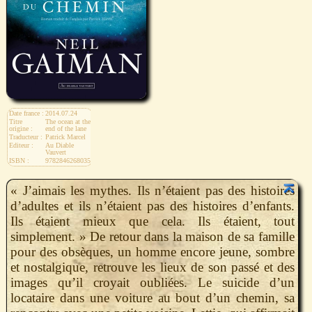
Date france :
2014.07.24
Titre
The ocean at the
origine :
end of the lane
Traducteur :
Patrick Marcel
Editeur :
Au Diable
Vauvert
ISBN :
9782846268035
« J’aimais les mythes. Ils n’étaient pas des histoires
d’adultes et ils n’étaient pas des histoires d’enfants.
Ils étaient mieux que cela. Ils étaient, tout
simplement. » De retour dans la maison de sa famille
pour des obsèques, un homme encore jeune, sombre
et nostalgique, retrouve les lieux de son passé et des
images qu’il croyait oubliées. Le suicide d’un
locataire dans une voiture au bout d’un chemin, sa