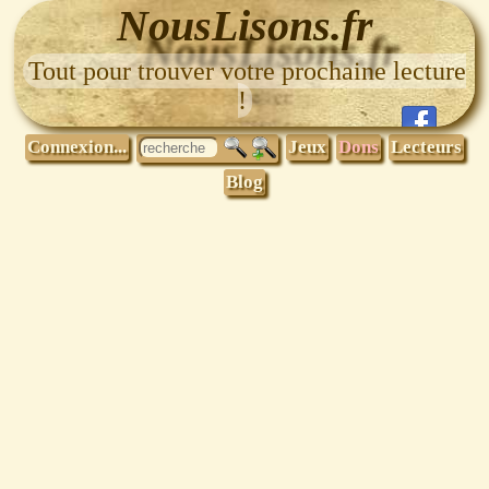
NousLisons.fr
Tout pour trouver votre prochaine lecture
!
Connexion...
Jeux
Dons
Lecteurs
Blog