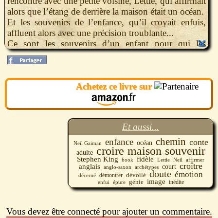
rencontre avec une petite voisine, Lettie, qui affirmait
alors que l’étang de derrière la maison était un océan.
Et les souvenirs de l’enfance, qu’il croyait enfuis,
affluent alors avec une précision troublante...
Ce sont les souvenirs d’un enfant pour qui les
histoires existent dès qu’on les croit et qui se réfugie
dans les livres pour échapper aux adultes, un enfant
pour qui les contes sont sa réalité. Neil Gaiman nous
Achetez ce livre sur
plonge ainsi l’univers de l’enfance en même temps
que dans celui des contes anglo-saxons, dont il a une
connaissance érudite.
Mais plus encore, il nous convie à une relecture de
Et aussi...
l’influence des contes sur notre enfance, une
réflexion sur la mémoire et l’oubli, et ce qui demeure
chemin
enfance
conte
océan
Neil Gaiman
croire
maison
souvenir
d’enfance en nous. Fidèle à son imaginaire féérique,
adulte
Stephen King
fidèle
Neil Gaiman est un créateur d’archétypes que
book
Neil
affirmer
Lettie
croître
anglais
court
anglo-saxon
archétypes
Stephen King qualifie de “trésor d’histoires”. Il épure
doute
émotion
dévoilé
démontrer
décerné
image
ici sa phrase et ses possibilités narratives pour nous
génie
inédite
enfui
épure
procurer une émotion toute nouvelle, inédite, dans ce
roman court, très personnel, qui dévoile sans doute
Vous devez être connecté pour ajouter un commentaire.
beaucoup de lui et démontre tout le génie littéraire