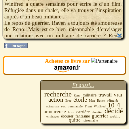
Winifred a quatre semaines pour écrire le d’un film.
Réfugiée dans un chalet, elle va trouver l’inspiration
auprès d’un beau militaire...
Le repos du guerrier. Raven a toujours été amoureuse
de Reno. Mais est-ce bien raisonnable d’envisager
une relation avec un militaire de carrière ? Reno,
quant à lui, est bien décidé à l’épouser !
Achetez ce livre sur
Et aussi...
recherche
vrai
travail
militaire
Reno
action
étoile
Bree
Man
Raven
réfugiée
10
4
sex
scénariste
traumatisée
Trent
Winifred
décidé
amoureuse
carrière
chantier
brun
guerrier
épouser
fantasme
public
envisager
quitte
raisonnable