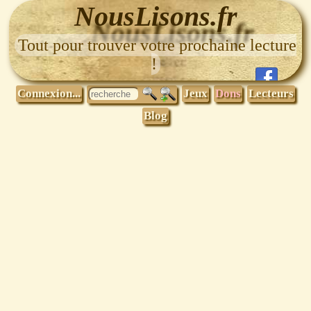
NousLisons.fr
Tout pour trouver votre prochaine lecture
!
Connexion...
Jeux
Dons
Lecteurs
Blog