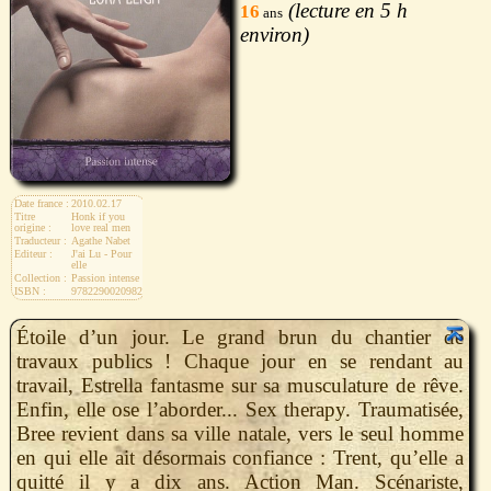
5 h
16
Date france :
2010.02.17
Titre
Honk if you
origine :
love real men
Traducteur :
Agathe Nabet
Editeur :
J'ai Lu - Pour
elle
Collection :
Passion intense
ISBN :
9782290020982
Étoile d’un jour. Le grand brun du chantier de
travaux publics ! Chaque jour en se rendant au
travail, Estrella fantasme sur sa musculature de rêve.
Enfin, elle ose l’aborder... Sex therapy. Traumatisée,
Bree revient dans sa ville natale, vers le seul homme
en qui elle ait désormais confiance : Trent, qu’elle a
quitté il y a dix ans. Action Man. Scénariste,