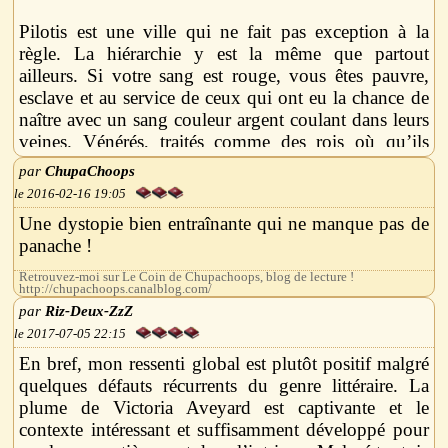
Pilotis est une ville qui ne fait pas exception à la
règle. La hiérarchie y est la même que partout
ailleurs. Si votre sang est rouge, vous êtes pauvre,
esclave et au service de ceux qui ont eu la chance de
naître avec un sang couleur argent coulant dans leurs
veines. Vénérés, traités comme des rois où qu’ils
soient et possédant des pouvoirs hors du commun,
ChupaChoops
les Argents sont le gratin de la société et dirigent
2016-02-16 19:05
celle-ci d’une main de fer.
Une dystopie bien entraînante qui ne manque pas de
Mare Barrow a plusieurs défauts: elle est Rouge,
panache !
insouciante et c’est une voleuse hors pair. Mais
quand on mène sa vie comme elle le fait, il ne faut
Retrouvez-moi sur Le Coin de Chupachoops, blog de lecture !
http://chupachoops.canalblog.com/
pas s’étonner de s’attirer quelques ennuis en chemin.
Riz-Deux-ZzZ
Et cette fois, Mare s’est plongée dans les problèmes
2017-07-05 22:15
jusqu’au cou. Après s’être “donnée en spectacle” de
manière totalement inattendue sous le regard
En bref, mon ressenti global est plutôt positif malgré
interloqué de la haute société Argent, Mare doit faire
quelques défauts récurrents du genre littéraire. La
face à sa toute nouvelle condition et aux nombreux
plume de Victoria Aveyard est captivante et le
problèmes que celle-ci soulève.
contexte intéressant et suffisamment développé pour