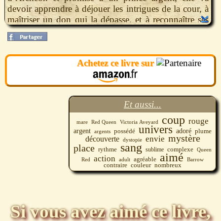
devoir apprendre à déjouer les intrigues de la cour, à
maîtriser un don qui la dépasse, et à reconnaître ses
ennemis, pour faire valoir l’indépendance de son
peuple.
Achetez ce livre sur
Et aussi...
coup
rouge
mare
Red Queen
Victoria Aveyard
univers
argent
adoré
plume
possédé
argents
mystère
envie
découverte
dystopie
sang
place
rythme
complexe
sublime
Queen
aimé
action
agréable
Red
adult
Barrow
contraire
couleur
nombreux
Si vous avez aimé ce livre,