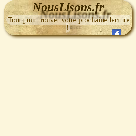
NousLisons.fr
Tout pour trouver votre prochaine lecture
!