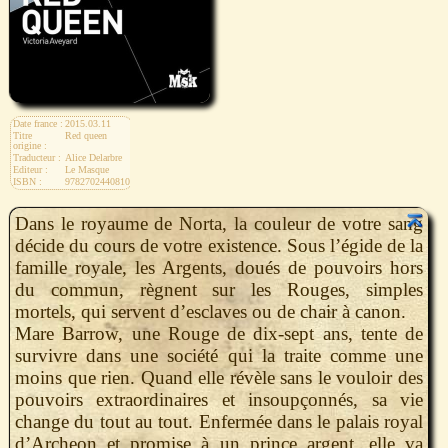
Date france :
2015.03.11
Titre
Red queen
origine :
Traducteur :
Alice Delarbre
Editeur :
Le Masque
ISBN :
9782702440810
Dans le royaume de Norta, la couleur de votre sang
décide du cours de votre existence. Sous l’égide de la
famille royale, les Argents, doués de pouvoirs hors
du commun, règnent sur les Rouges, simples
mortels, qui servent d’esclaves ou de chair à canon.
Mare Barrow, une Rouge de dix-sept ans, tente de
survivre dans une société qui la traite comme une
moins que rien. Quand elle révèle sans le vouloir des
pouvoirs extraordinaires et insoupçonnés, sa vie
change du tout au tout. Enfermée dans le palais royal
d’Archeon et promise à un prince argent, elle va