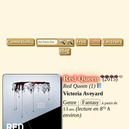
Connexion...
Jeux
Dons
Lecteurs
Blog
Red Queen
2015
Red Queen (1)
Victoria Aveyard
Fantasy
8
½
h
13