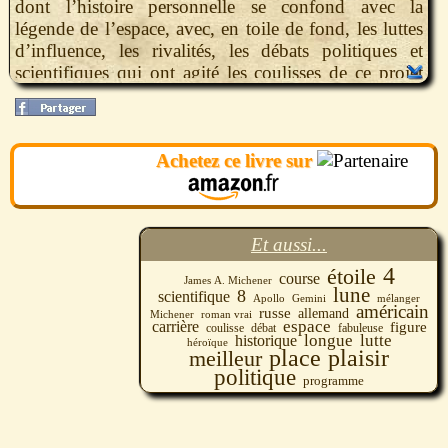
dont l’histoire personnelle se confond avec la
légende de l’espace, avec, en toile de fond, les luttes
d’influence, les rivalités, les débats politiques et
scientifiques qui ont agité les coulisses de ce projet
titanesque.
Mélangeant, pour le plus grand plaisir du lecteur,
l’héroïque et le quotidien, le scientifique et le
Achetez ce livre sur
sentimental, James A. Michener a écrit, avec La
course aux étoiles, le meilleur roman de sa longue
carrière.
Et aussi...
4
étoile
course
James A. Michener
lune
8
scientifique
mélanger
Apollo
Gemini
américain
russe
allemand
roman vrai
Michener
carrière
espace
figure
coulisse
débat
fabuleuse
longue
lutte
historique
héroïque
place
plaisir
meilleur
politique
programme