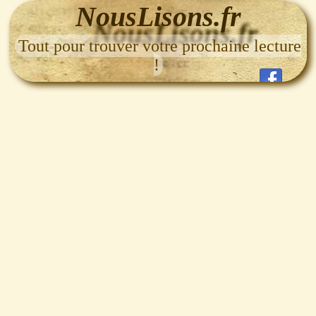
NousLisons.fr
Tout pour trouver votre prochaine lecture
!