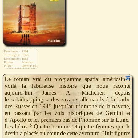
Date france :
1984
Titre origine :
Space
Date origine :
1982
Editeur :
Mazarine
ISBN :
2863741193
Le roman vrai du programme spatial américain :
voilà la fabuleuse histoire que nous raconte
aujourd’hui James A. Michener, depuis
le « kidnapping » des savants allemands à la barbe
des Russes en 1945 jusqu’au triomphe de la navette,
en passant par les vols historiques de Gemini et
d’Apollo et les premiers pas de l’homme sur la Lune.
Les héros ? Quatre hommes et quatre femmes que le
destin a placés au cœur de cette aventure. Huit figures