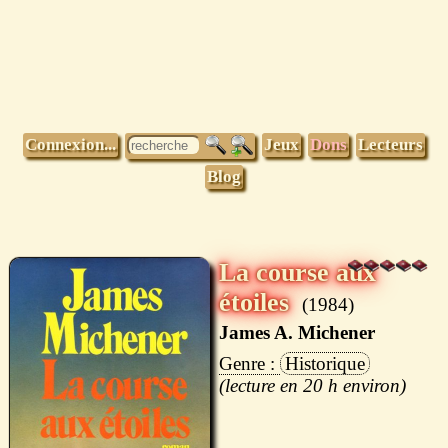
Connexion...
Jeux
Dons
Lecteurs
Blog
La course aux
étoiles
1984
James A. Michener
Historique
20 h