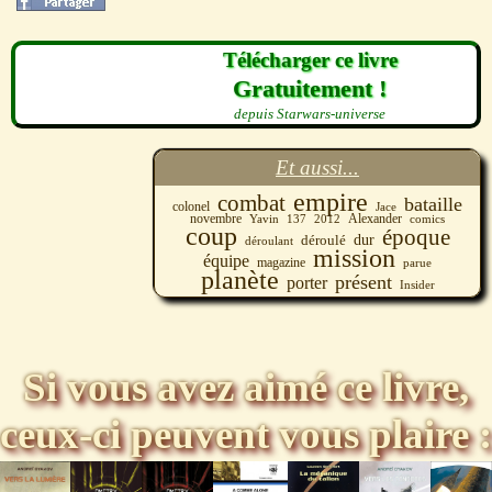
Télécharger ce livre
Gratuitement !
depuis Starwars-universe
Et aussi...
empire
combat
bataille
colonel
Jace
novembre
2012
Alexander
Yavin
137
comics
coup
époque
dur
déroulé
déroulant
mission
équipe
magazine
parue
planète
présent
porter
Insider
Si vous avez aimé ce livre,
ceux-ci peuvent vous plaire :