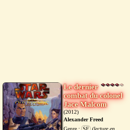
Le dernier
combat du colonel
Jace Malcom
2012
Alexander Freed
SF