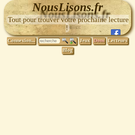
NousLisons.fr
Tout pour trouver votre prochaine lecture
!
Connexion...
Jeux
Dons
Lecteurs
Blog