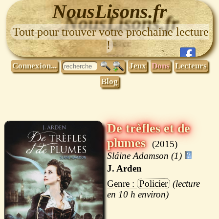
NousLisons.fr
Tout pour trouver votre prochaine lecture
!
Connexion...
Jeux
Dons
Lecteurs
Blog
De trèfles et de
plumes
2015
Sláine Adamson (1)
J. Arden
Policier
10 h