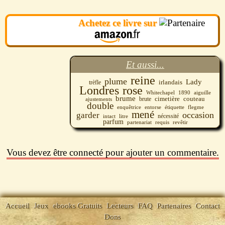
Achetez ce livre sur
Et aussi...
reine
plume
Lady
irlandais
trèfle
Londres
rose
Whitechapel
aiguille
1890
brume
cimetière
couteau
brute
ajustements
double
enquêtrice
étiquette
flegme
entorse
mené
occasion
garder
intact
nécessité
litre
parfum
revêtir
partenariat
requis
Vous devez être connecté pour ajouter un commentaire.
Accueil
Jeux
ebooks Gratuits
Lecteurs
FAQ
Partenaires
Contact
Dons