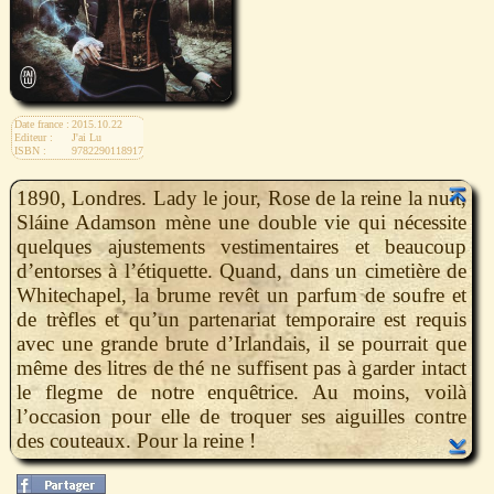
Date france :
2015.10.22
Editeur :
J'ai Lu
ISBN :
9782290118917
1890, Londres. Lady le jour, Rose de la reine la nuit,
Sláine Adamson mène une double vie qui nécessite
quelques ajustements vestimentaires et beaucoup
d’entorses à l’étiquette. Quand, dans un cimetière de
Whitechapel, la brume revêt un parfum de soufre et
de trèfles et qu’un partenariat temporaire est requis
avec une grande brute d’Irlandais, il se pourrait que
même des litres de thé ne suffisent pas à garder intact
le flegme de notre enquêtrice. Au moins, voilà
l’occasion pour elle de troquer ses aiguilles contre
des couteaux. Pour la reine !