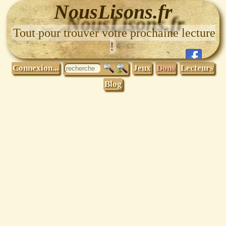
NousLisons.fr
Tout pour trouver votre prochaine lecture
!
Connexion...
Jeux
Dons
Lecteurs
Blog