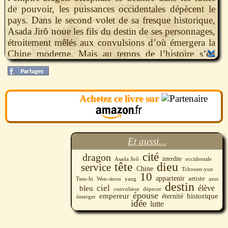
de pouvoir, les puissances occidentales dépècent le
pays. Dans le second volet de sa fresque historique,
Asada Jirô noue les fils du destin de ses personnages,
étroitement mêlés aux convulsions d’où émergera la
Chine moderne. Mais au temps de l’histoire s’en
superpose un autre, la sereine éternité d’un ciel plus
bleu que l’azur, peint par un artiste vénitien au
service de Dieu.
Achetez ce livre sur
Et aussi...
cité
dragon
interdite
occidentale
Asada Jirô
tête
dieu
service
Chine
Tchouen-yun
10
appartenir
artiste
azur
Tseu-hi
Wen-sieou
yang
destin
ciel
bleu
élève
convulsion
dépecer
épouse
empereur
historique
éternité
émerger
idée
lutte