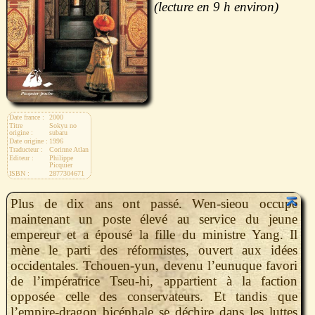
9 h
Date france :
2000
Titre
Sokyu no
origine :
subaru
Date origine :
1996
Traducteur :
Corinne Atlan
Editeur :
Philippe
Picquier
ISBN :
2877304671
Plus de dix ans ont passé. Wen-sieou occupe
maintenant un poste élevé au service du jeune
empereur et a épousé la fille du ministre Yang. Il
mène le parti des réformistes, ouvert aux idées
occidentales. Tchouen-yun, devenu l’eunuque favori
de l’impératrice Tseu-hi, appartient à la faction
opposée celle des conservateurs. Et tandis que
l’empire-dragon bicéphale se déchire dans les luttes