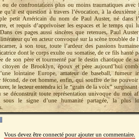
s ou de confrontations plus ou moins traumatiques avec l
qu’il est question à travers l’évocation, à la deuxième 
ple petit Américain du nom de Paul Auster, né dans l
rre, et requis d’apprivoiser les espaces et le temps qui l
 Dans ces pages aussi sincères que retenues, Paul Auster
littérateur qu’en acteur convoqué sur la scène troublée de l
carner, à son tour, toute l’ardeur des passions humaine
atrice dont le corps exulte ou somatise, de ce fils hanté p
e de son père et tourmenté par le destin chaotique de sa
x citoyen de Brooklyn, époux et père aujourd’hui combl
 d’une lointaine Europe, amateur de baseball, fumeur in
 fécond, de cet homme, enfin, qui souffre de ne pouvoir
urer, le lecteur entendra ici le “grain de la voix” surgissant
 se déconstruit toute représentation univoque du moi af
, sous le signe d’une humanité partagée, la plus l
s.
Vous devez être connecté pour ajouter un commentaire.