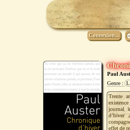
Connexion...
Chroni
Paul Aust
L
Trente a
existence
journal 
d’hiver 
compagnon
effet de 