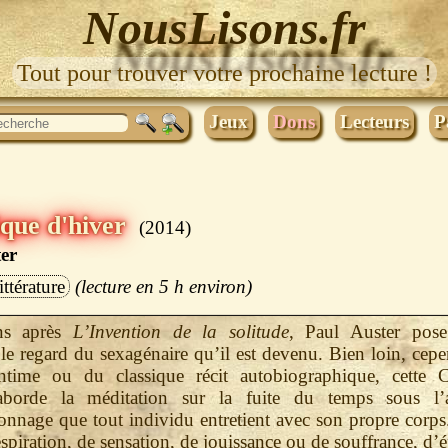
NousLisons.fr
Tout pour trouver votre prochaine lecture !
Jeux
Dons
Lecteurs
P
que d'hiver
2014
er
ittérature
5 h
ns après
L’Invention de la solitude
, Paul Auster pos
 le regard du sexagénaire qu’il est devenu. Bien loin, cep
intime ou du classique récit autobiographique, cette 
aborde la méditation sur la fuite du temps sous l’
nage que tout individu entretient avec son propre corps.
respiration, de sensation, de jouissance ou de souffrance, d’