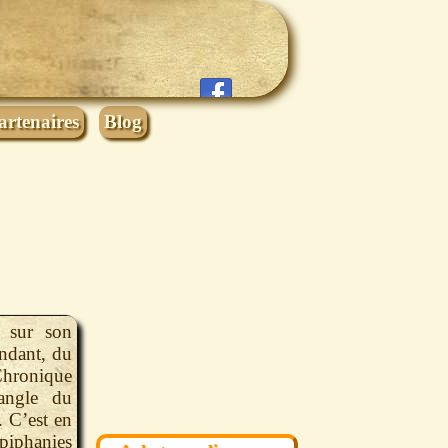
artenaires
Blog
e sur son
endant, du
Chronique
angle du
 C’est en
épiphanies