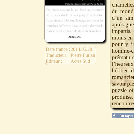
charnelle
du monde 
d’un sim
après-gue
impartis.
moins en 
pour y in
Date france :
2014.05.28
homme-cic
Traducteur :
Pierre Furlan
prématuré
Editeur :
Actes Sud
l’heureu
héritier
romancier
savoir ple
puzzle où
produise
rencontre