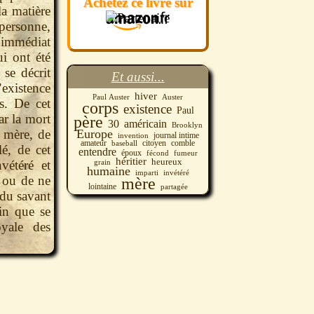
Achetez ce livre sur
a matière
personne,
’immédiat
ui ont été
 se décrit
Et aussi...
’existence
hiver
Paul Auster
Auster
s. De cet
corps
existence
Paul
ar la mort
père
américain
30
Brooklyn
Europe
 mère, de
journal intime
invention
amateur
baseball
citoyen
comble
é, de cet
entendre
époux
fécond
fumeur
héritier
heureux
grain
vétéré et
humaine
invétéré
imparti
 ou de ne
mère
lointaine
partagée
 du savant
in que se
oyale des