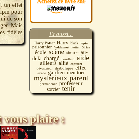
Achetez ce livre sur
t un effet
Lupin pour
 ami de son
nger. Mais
es fidèles
Et aussi...
Harry
Harry Potter
black
lupin
prisonnier
Potter
Voldemort
Sirius
scène
école
au-
sinistre
aide
chargé
delà
Poudlard
ailleurs
allié
capturer
effet
diabolique
dévastateur
gardien
meurtrier
évadé
mystérieux
parent
professeur
permanence
tenir
sorcier
 vous plaire :