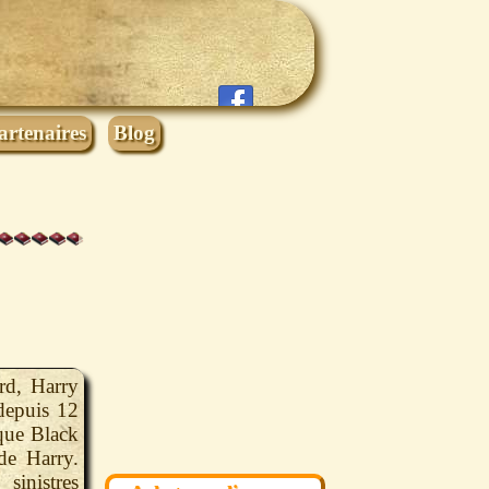
artenaires
Blog
rd, Harry
depuis 12
 que Black
de Harry.
inistres