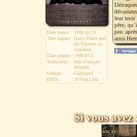
Détraqueu
dévastate
leur tenir
père, qu’
peu après
Date france :
1999.10.19
amis Her
Titre origine :
Harry Potter and
the Prisoner of
Azkaban
Date origine :
1999.07.8
Traducteur :
Jean-François
Ménard
Editeur :
Gallimard
ISBN :
2070541304
Si vous avez 