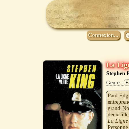
Connexion...
La Lig
Stephen 
F
Paul Edge
entrepren
grand Noi
deux fill
La Ligne 
Personne 