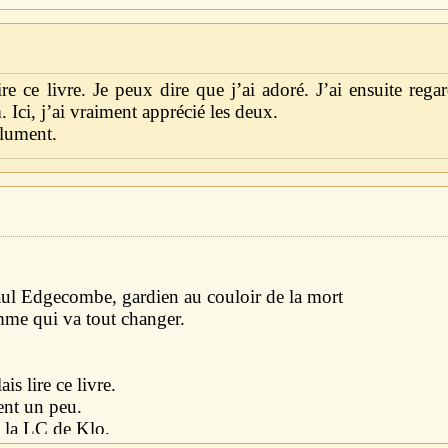
ire ce livre. Je peux dire que j’ai adoré. J’ai ensuite reg
. Ici, j’ai vraiment apprécié les deux.
olument.
 Paul Edgecombe, gardien au couloir de la mort
mme qui va tout changer.
is lire ce livre.
ent un peu.
à la LC de Klo.