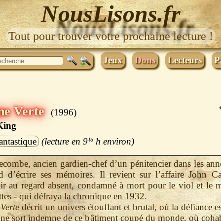
NousLisons.fr
Tout pour trouver votre prochaine lecture !
Jeux
Dons
Lecteurs
P
ne Verte
1996
King
antastique
9
½
h
combe, ancien gardien-chef d’un pénitencier dans les ann
d d’écrire ses mémoires. Il revient sur l’affaire John C
r au regard absent, condamné à mort pour le viol et le m
ettes - qui défraya la chronique en 1932.
Verte
décrit un univers étouffant et brutal, où la défiance es
ne sort indemne de ce bâtiment coupé du monde, où cohab