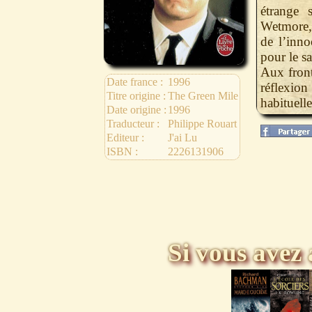
étrange 
Wetmore,
de l’inn
pour le sa
Aux front
Date france :
1996
réflexion
Titre origine :
The Green Mile
habituelle
Date origine :
1996
Traducteur :
Philippe Rouart
Editeur :
J'ai Lu
ISBN :
2226131906
Si vous avez 