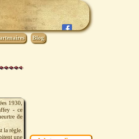
artenaires
Blog
ées 1930,
affey - ce
eurtre de
t la règle.
itent une