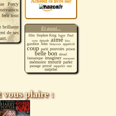
Achetez ce livre sur
ue Percy
convaincu
fera tout
 brillante
Et aussi...
ent de ses
film
Stephen King
ligne
Paul
ant.
aimé
épisode
verte
bloc
gardien
John
apprécié
Delacroix
coup
pouvoirs
parlé
prison
bon
belle
détail
imaginer
fantastique
marquant
mourir
mémoire
parler
pensé
passage
rare
rappeler
surprise
 vous plaire :