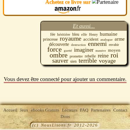
Achetez ce livre sur
Et aussi...
humaine
fée
bleu
elfe
héritière
Henry
royaume
arme
accident
princesse
analogue
ennemi
découverte
destruction
envahir
force
imaginer
moyen
guetté
massive
ombre
roi
reine
rebelle
promettre
sauver
terrible
voyage
sien
Vous devez être connecté pour ajouter un commentaire.
Accueil
Jeux
ebooks Gratuits
Lecteurs
FAQ
Partenaires
Contact
Dons
(c) NousLisons.fr 2012-2026