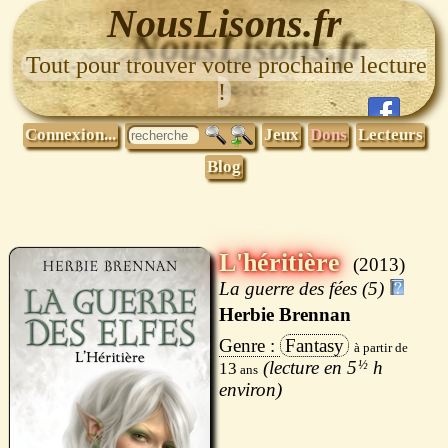
NousLisons.fr
Tout pour trouver votre prochaine lecture
!
Connexion...
Jeux
Dons
Lecteurs
Blog
L'héritière
2013
La guerre des fées (5)
Herbie Brennan
Fantasy
5
½
h
13