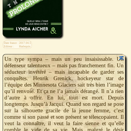
Date france :
2017.04.5
Editeur :
Harlequin
Un type sympa – mais un peu insaisissable. Un
défenseur talentueux – mais pas franchement fin. Un
séducteur invétéré – mais incapable de garder ses
conquêtes. Henrik Grenick, hockeyeur star de
l’équipe des Minnesota Glaciers sait très bien l’image
qu’il renvoie. Et ça ne l’a jamais dérangé. Il n’a rien
d’autre à offrir. En lui, tout est mort. Depuis
longtemps. Jusqu’à Jacqui. Quand son regard se pose
sur la silhouette gracile de la jeune femme, c’est
comme si son passé et son présent se télescopaient. Il
veut la connaître, il veut la faire sienne et qu’elle
comble le vide de sa vie. Mais, malgré le désir