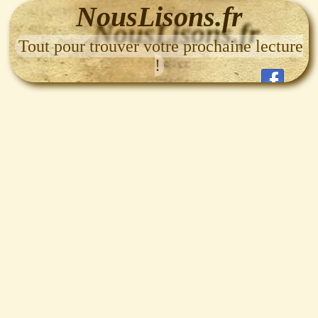
NousLisons.fr
Tout pour trouver votre prochaine lecture
!