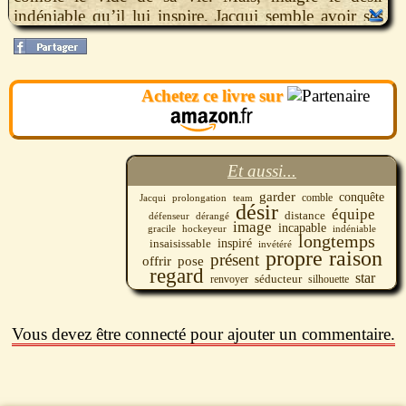
indéniable qu’il lui inspire, Jacqui semble avoir ses
propres raisons pour garder ses distances.
Achetez ce livre sur
Et aussi...
garder
conquête
comble
team
Jacqui
prolongation
désir
équipe
distance
défenseur
dérangé
image
incapable
indéniable
gracile
hockeyeur
longtemps
inspiré
insaisissable
invétéré
propre
raison
présent
pose
offrir
regard
star
séducteur
silhouette
renvoyer
Vous devez être connecté pour ajouter un commentaire.