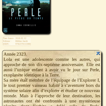
Date france :
2018.02.12
Editeur :
Hélène Jacob
ISBN :
9782370115980
Année 2323.
Lola est une adolescente comme les autres, qui
approche de son dix-septième anniversaire. Elle est
aussi l’unique enfant à avoir vu le jour sur Perle,
exoplanète identique à la Terre.
Sa mère était membre de l’équipage de l’Explorer I,
le tout premier vaisseau habité à s’aventurer hors du
système solaire afin d’explorer et étudier ce nouveau
monde. Mais à l’approche de leur destination, les
astronautes ont été confrontés à une mystérieuse