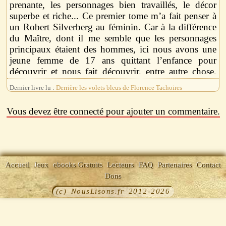
prenante, les personnages bien travaillés, le décor
superbe et riche... Ce premier tome m’a fait penser à
un Robert Silverberg au féminin. Car à la différence
du Maître, dont il me semble que les personnages
principaux étaient des hommes, ici nous avons une
jeune femme de 17 ans quittant l’enfance pour
découvrir et nous fait découvrir, entre autre chose,
une “nouvelle” Terre.
Dernier livre lu :
Derrière les volets bleus de Florence Tachoires
La narration nous tient en haleine pour à la fois
Vous devez être connecté pour ajouter un commentaire.
suivre la découverte de cette planète, l’enchaînement
des actions, le tout en attendant toujours plus
d’information sur ce qu’il s’est passé 17 ans
auparavant.
Accueil
Jeux
ebooks Gratuits
Lecteurs
FAQ
Partenaires
Contact
Des cultures vont se rencontrer. L’auteur va
Dons
également mettre en opposition la science et la
(c) NousLisons.fr 2012-2026
superstition, jouer sur le psychique. Bref beaucoup
d’idées prometteuses qui nous confinent, pour notre
plus grande joie, dans notre lecture.