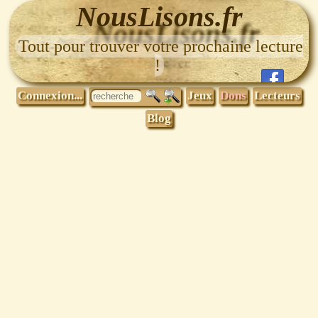
NousLisons.fr
Tout pour trouver votre prochaine lecture
!
Connexion...
Jeux
Dons
Lecteurs
Blog