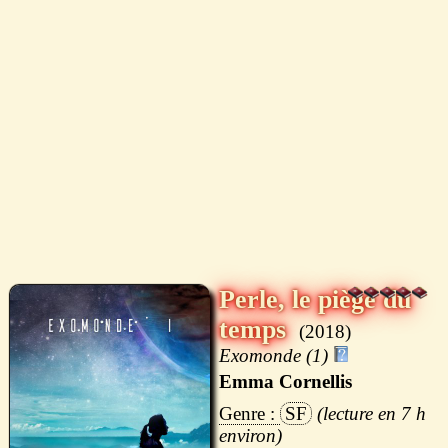
Perle, le piège du
temps
2018
Exomonde (1)
Emma Cornellis
SF
7 h