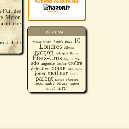
Achetez ce livre sur
.
e l’un des
ive Myron
ncore être
Et aussi...
10
se-t-il de
Patrick
Myron Bolitar
Rhys
Londres
défense
garçon
kidnappé
Bolitar
États-Unis
Myron
Win
ado
croître
angoisse
confier
doute
détective
introuvable
meilleur
jouer
oncle
parent
rançon
réapparu
refusé
reconnaître
renfort
tard
sauvé