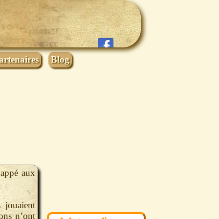
artenaires
Blog
nappé aux
 jouaient
ons n’ont