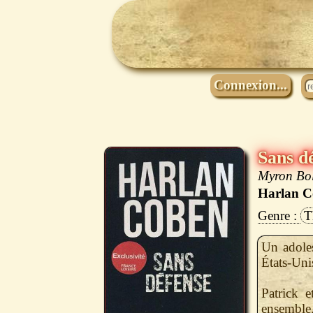
Connexion...
Sans d
Myron Bol
Harlan C
T
Un adoles
États-Unis
Patrick e
ensemble.