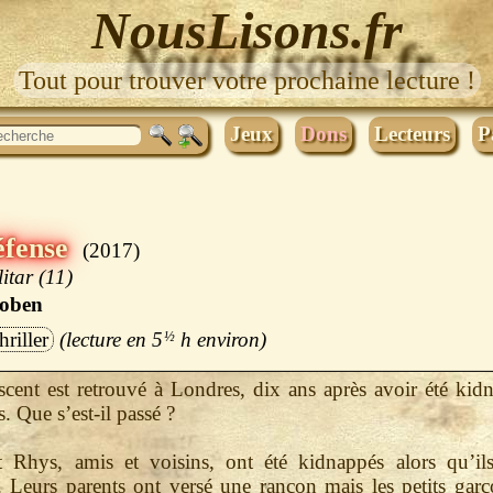
NousLisons.fr
Tout pour trouver votre prochaine lecture !
Jeux
Dons
Lecteurs
P
éfense
2017
itar (11)
oben
hriller
5
½
h
cent est retrouvé à Londres, dix ans après avoir été kid
. Que s’est-il passé ?
t Rhys, amis et voisins, ont été kidnappés alors qu’ils
 Leurs parents ont versé une rançon mais les petits garç