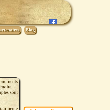
artenaires
Blog
monuments
émoire.
uples sont
 tourmente