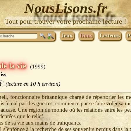
NousLisons.fr
Tout pour trouver votre prochaine lecture !
Jeux
Dons
Lecteurs
P
 de la vie
1999
iss
F
10 h
ll, fonctionnaire britannique chargé de répertorier les 
is à mal par des guerres, commence par se faire voler sa m
aucase. Une région du monde où les relations entre les pe
dentées que le relief.
s de sa vie aux mains de trafiquants.
l s’enfonce à la recherche de ses souvenirs perdus dans la