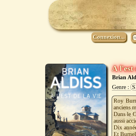
Connexion...
A l'est
Brian Ald
S
Roy Burne
anciens m
Dans le C
aussi acci
Dix année
Et Burnel