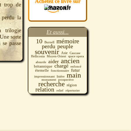
Achetez ce livre sur
t trop de
 perdu la
 trilogie
Et aussi...
 Une sorte
10
mémoire
 se passe
Burnell
perdu
peuple
souvenir
Asie
Caucase
Helliconia
Moyen-Orient
space opera
ancien
aider
absurde
chargé
britannique
enfoncé
futur
éternelle
fonctionnaire
main
impressionnant
lisière
monument
prospective
recherche
région
relation
relief
répertorier