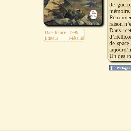
de guerre
mémoire.
Retrouve
raison n’e
Dans cet
Date france :
1999
d’Hellicon
Editeur :
Métailié
de space 
aujourd’h
Un des ro