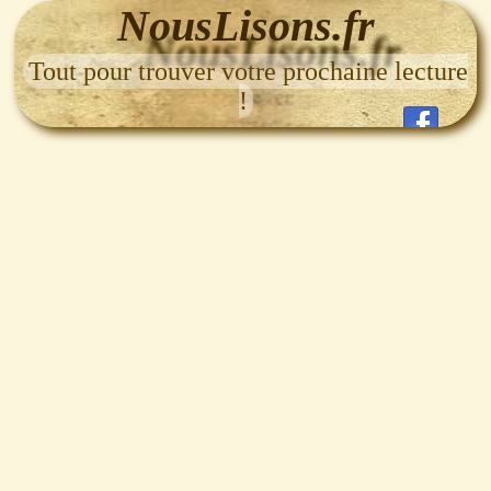
NousLisons.fr
Tout pour trouver votre prochaine lecture
!