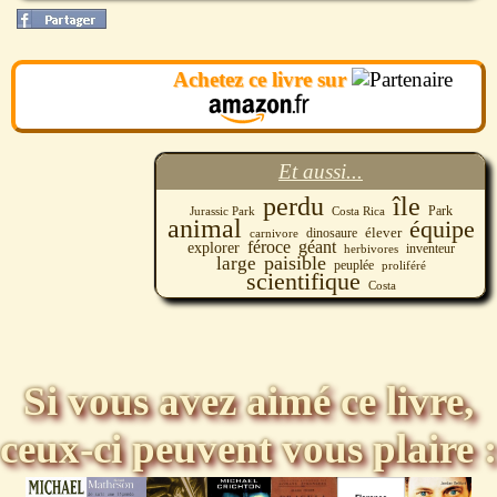
Achetez ce livre sur
Et aussi...
perdu
île
Park
Jurassic Park
Costa Rica
animal
équipe
élever
carnivore
dinosaure
féroce
géant
explorer
inventeur
herbivores
paisible
large
peuplée
proliféré
scientifique
Costa
Si vous avez aimé ce livre,
ceux-ci peuvent vous plaire :