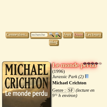
Connexion...
Jeux
Dons
Lecteurs
Blog
Le monde perdu
1996
Jurassic Park (2)
Michael Crichton
SF
9
½
h