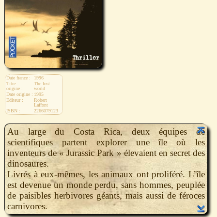
Date france :
1996
Titre
The lost
origine :
world
Date origine :
1995
Editeur :
Robert
Laffont
ISBN :
2266079123
Au large du Costa Rica, deux équipes de
scientifiques partent explorer une île où les
inventeurs de « Jurassic Park » élevaient en secret des
dinosaures.
Livrés à eux-mêmes, les animaux ont proliféré. L’île
est devenue un monde perdu, sans hommes, peuplée
de paisibles herbivores géants, mais aussi de féroces
carnivores.