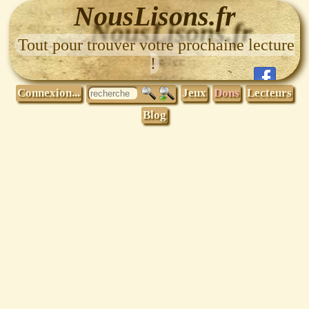
NousLisons.fr
Tout pour trouver votre prochaine lecture
!
Connexion...
Jeux
Dons
Lecteurs
Blog