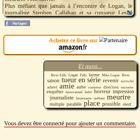
Plus méfiant que jamais à l’encontre de Logan, le
journaliste Stephen Callahan et sa consœur Leslie
Callwin, une spécialiste des tueurs en série, enquêtent
en parallèle. Ils vont découvrir qu’à River Falls,
l’horreur peut prendre de multiples visages...
Achetez ce livre sur
Et aussi...
larme
Logan
River Falls
Falls
River
Mike Logan
tueur en série
revenir
saison
accroché
amie
aube
direction
achevé
encontre
consoeur
horreur
impression
enquêter
habit
épouvantail
meurtre
journaliste
méfiant
lieutenante
place
possible
multiple
parallèle
shérif
Vous devez être connecté pour ajouter un commentaire.