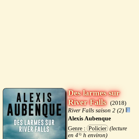
Des larmes sur
River Falls
2018
River Falls saison 2 (2)
Alexis Aubenque
Policier
4
½
h