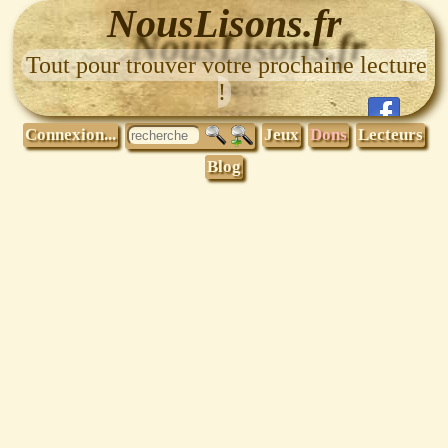
NousLisons.fr
Tout pour trouver votre prochaine lecture
!
Connexion...
Jeux
Dons
Lecteurs
Blog