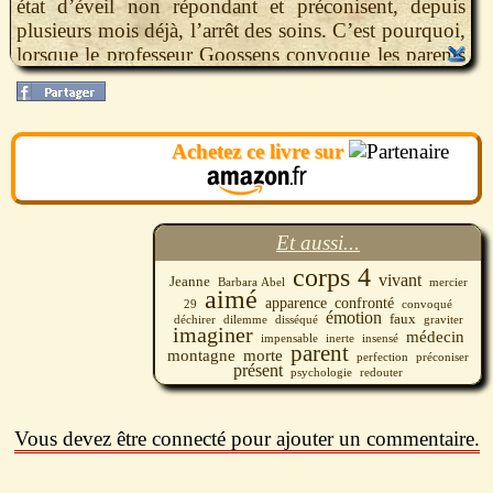
état d’éveil non répondant et préconisent, depuis
plusieurs mois déjà, l’arrêt des soins. C’est pourquoi,
lorsque le professeur Goossens convoque les parents
et l’époux de Jeanne pour un entretien, tous
redoutent ce qu’ils vont entendre. Ils sont pourtant
bien loin d’imaginer ce qui les attend. L’impensable
Achetez ce livre sur
est arrivé. Le dilemme auquel ils sont confrontés est
totalement insensé et la famille de Jeanne, en
apparence si soudée, commence à se déchirer autour
du corps de la jeune femme.
Et aussi...
Après
Je sais pas
et
Je t’aime
, le nouveau thriller de
corps
4
vivant
Jeanne
Barbara Abel
mercier
Barbara Abel dissèque à la perfection la psychologie
aimé
apparence
confronté
29
convoqué
émotion
et les émotions en montagnes russes des personnages
faux
déchirer
dilemme
graviter
disséqué
imaginer
médecin
impensable
insensé
inerte
qui gravitent autour du corps de Jeanne, inerte et si
parent
montagne
morte
perfection
préconiser
présent à la fois.
présent
psychologie
redouter
Vous devez être connecté pour ajouter un commentaire.