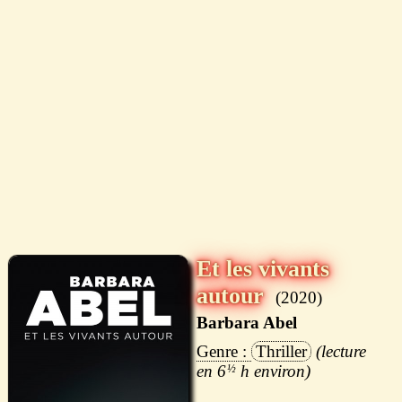
Et les vivants
autour
2020
Barbara Abel
Thriller
6
½
h