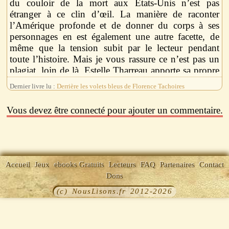
du couloir de la mort aux Etats-Unis n’est pas
étranger à ce clin d’œil. La manière de raconter
l’Amérique profonde et de donner du corps à ses
personnages en est également une autre facette, de
même que la tension subit par le lecteur pendant
toute l’histoire. Mais je vous rassure ce n’est pas un
plagiat, loin de là. Estelle Tharreau apporte sa propre
intrigue et ses propres idées en mettant en scène un
Dernier livre lu :
Derrière les volets bleus de Florence Tachoires
bourreau officiel du couloir de la mort devenu
condamné lui même.
Vous devez être connecté pour ajouter un commentaire.
Nous allons donc partager les dernières heures de ce
condamné. Ces heures vont être riches en émotions et
vont nous permettre de comprendre le passé de cet
homme et les raisons qui l’ont amené à passer de
Accueil
Jeux
ebooks Gratuits
Lecteurs
FAQ
Partenaires
Contact
l’autre côté des grilles. En plus d’un thriller puissant,
Dons
Estelle Tharreau, avec la distance française, nous
(c) NousLisons.fr 2012-2026
amène à réfléchir sur la justice américaine et certaines
de ses failles. Pour cela elle utilise la curiosité du
gouverneur venu interroger l’ex bourreau pour
comprendre ses gestes et obtenir le maximum