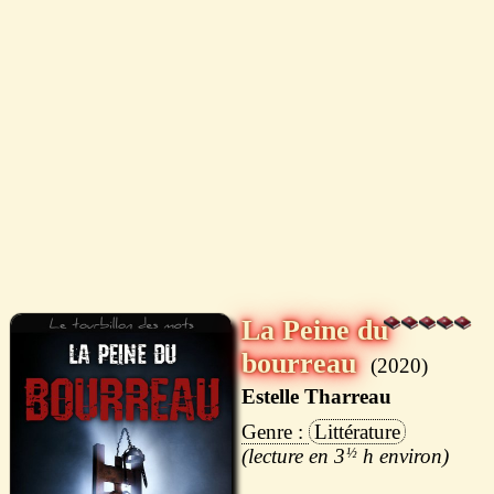
La Peine du
bourreau
2020
Estelle Tharreau
Littérature
3
½
h