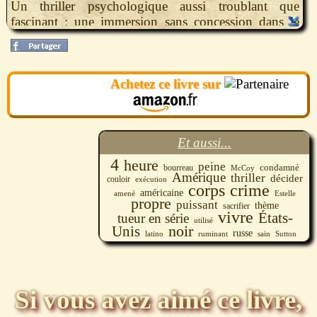
Un thriller psychologique aussi troublant que
fascinant : une immersion sans concession dans le
couloir de la mort et ses procédures d’exécution.
Achetez ce livre sur
Et aussi...
4
heure
peine
condamné
bourreau
McCoy
Amérique
thriller
décider
couloir
exécution
corps
crime
américaine
amené
Estelle
propre
puissant
thème
sacrifier
vivre
États-
tueur en série
utilisé
noir
Unis
russe
sain
Sutton
latino
ruminant
Si vous avez aimé ce livre,