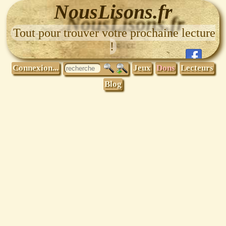
NousLisons.fr
Tout pour trouver votre prochaine lecture
!
Connexion...
Jeux
Dons
Lecteurs
Blog