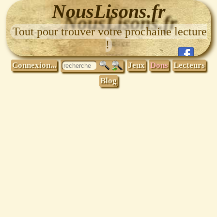
NousLisons.fr
Tout pour trouver votre prochaine lecture
!
Connexion...
Jeux
Dons
Lecteurs
Blog