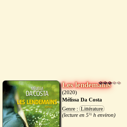
Les lendemains
2020
Mélissa Da Costa
Littérature
5
½
h