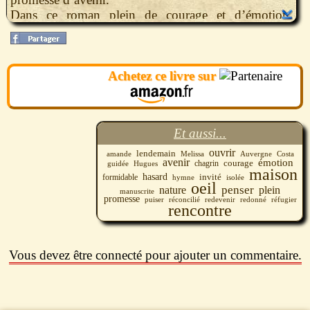
Dans ce roman plein de courage et d’émotion,
Mélissa da Costa nous invite à ouvrir grand nos
yeux, nos sens et notre coeur. Un formidable hymne
à la nature qui nous réconcilie avec la vie.
Achetez ce livre sur
Et aussi...
ouvrir
lendemain
Melissa
Auvergne
amande
Costa
avenir
émotion
courage
chagrin
guidée
Hugues
maison
hasard
invité
formidable
hymne
isolée
oeil
penser
nature
plein
manuscrite
promesse
puiser
redevenir
redonné
réfugier
réconcilié
rencontre
Vous devez être connecté pour ajouter un commentaire.