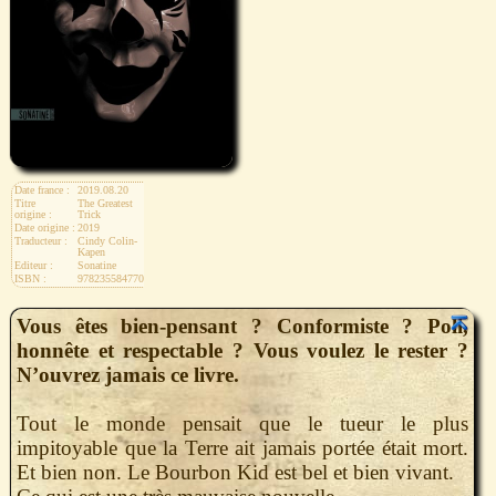
Date france :
2019.08.20
Titre
The Greatest
origine :
Trick
Date origine :
2019
Traducteur :
Cindy Colin-
Kapen
Editeur :
Sonatine
ISBN :
9782355847707
Vous êtes bien-pensant ? Conformiste ? Poli,
honnête et respectable ? Vous voulez le rester ?
N’ouvrez jamais ce livre.
Tout le monde pensait que le tueur le plus
impitoyable que la Terre ait jamais portée était mort.
Et bien non. Le Bourbon Kid est bel et bien vivant.