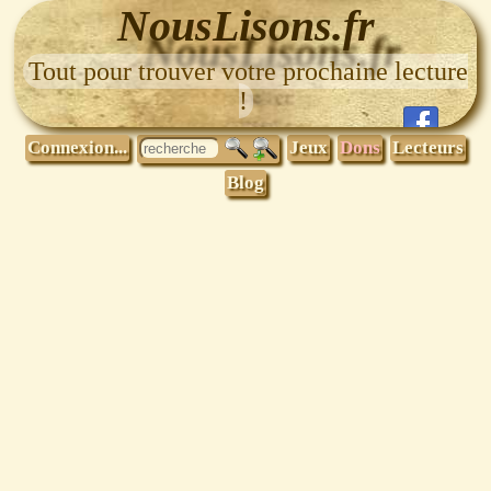
NousLisons.fr
Tout pour trouver votre prochaine lecture
!
Connexion...
Jeux
Dons
Lecteurs
Blog