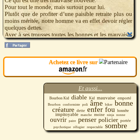
Ce qui est une très mauvaise nouvelle.
Pour tout le monde, mais surtout pour lui.
Plutôt que de profiter d’une paisible retraite plus ou
moins méritée, notre homme va en effet devoir régler
quelques dettes.
Avec à ses trousses toutes les bonnes et les mauvaises
âmes de ce monde, le Kid a la très mauvaise idée de
se réfugier dans un monastère où sommeillent de
sombres secrets. S’il a l’habitude d’affronter des
Achetez ce livre sur
vampires, des bikers, des ninjas, des policiers
assermentés et autres créature de l’enfer, faire face à
un moine fou et des nonnes psychotiques est une
autre paire de manches.
Et aussi...
diable
mauvaise
emporté
Bourbon Kid
Kid
âme
bonne
Bourbon
biker
conformiste
poli
enfer
créature
fou
dette
honnête
impitoyable
moine
manche
nonne
ninja
penser
ouvrir
policier
portée
paire
sombre
réfugier
respectable
psychotique