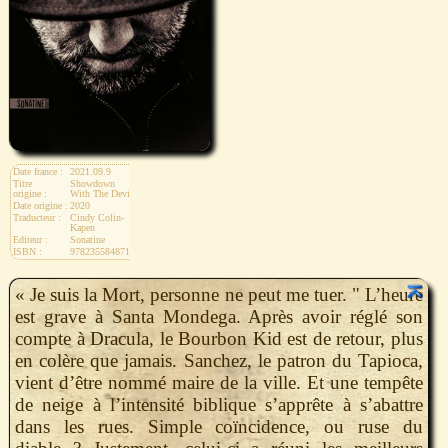
Date france :
2021.09.9
Titre
Showdown
origine :
With The Devil
Date origine :
2020
Traducteur :
Cindy Colin-
Kapen
Editeur :
Sonatine
ISBN :
9782355848711
« Je suis la Mort, personne ne peut me tuer. " L’heure
est grave à Santa Mondega. Après avoir réglé son
compte à Dracula, le Bourbon Kid est de retour, plus
en colère que jamais. Sanchez, le patron du Tapioca,
vient d’être nommé maire de la ville. Et une tempête
de neige à l’intensité biblique s’apprête à s’abattre
dans les rues. Simple coïncidence, ou ruse du