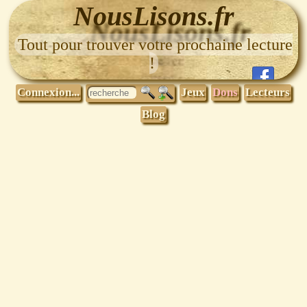
NousLisons.fr
Tout pour trouver votre prochaine lecture
!
Connexion...
Jeux
Dons
Lecteurs
Blog