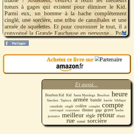
diable ? Justement, celui-ci a réuni les meilleurs
tueurs à gages qui existent pour éliminer le Kid.
Parmi eux, un homme à la hache complètement
cinglé, une sorcière, une tribu de cannibales et une
armée de squelettes. Et pour couronner le tout, il a
convoqué la Grande Faucheuse en personne... Pour
le Bourbon Kid et les Dead Hunters, l’heure de la
traque a sonné. La bande du Bourbon Kid au grand
complet revient pour une nouvelle aventure toujours
Achetez ce livre sur
plus trash, jouissive et barrée.
Et aussi...
heure
Bourbon Kid
Kid
Santa Mondega
Bourbon
armée
bande
Sanchez
biblique
Tapioca
barrée
compte
colère
cannibale
cinglé
complet
grave
éliminer
gage
convoqué
couronner
hache
retour
meilleur
règle
réuni
jouissive
rue
sorcière
sonné