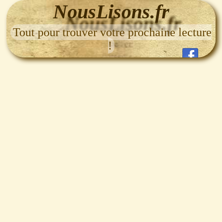
NousLisons.fr
Tout pour trouver votre prochaine lecture
!