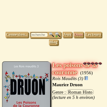
Connexion...
Jeux
Dons
Lecteurs
Blog
Les poisons de la
couronne
1956
Rois Maudits (3)
Maurice Druon
Roman Histo
5 h