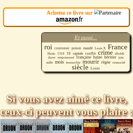
Achetez ce livre sur
Et aussi...
roi
France
couronne
maudit
poison
Louis X
crime
18
conflit
capitale
décédé
Hutin
1316
héritier
française
haine
durer
empoisonné
juin
mourir
mois
règne
mâle
monarchie
ressuscité
siècle
Louis
Si vous avez aimé ce livre,
ceux-ci peuvent vous plaire :