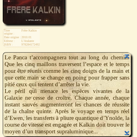
Titre
Frère Kalkin
origine :
Date origine :
2010.01
Editeur :
L'Atalante
ISBN :
9782841724925
Le Panca t’accompagnera tout au long du chemin.
Que les cinq maillons traversent l’espace et le temps
pour être réunis comme les cinq doigts de la main et
que cette main se change en poing pour frapper sans
pitié ceux qui tentent d’arrêter la vie.
Le péril qui menace les espèces vivantes de la
Galaxie ne cesse de croître. Chaque année, chaque
instant sauvés augmenteront les chances de réussite
de la chaîne quinte. Après le voyage en temps réel
d’Ewen, les transferts à pliure quantique d’Ynolde, la
course de vitesse est engagée et Kalkin doit trouver le
moyen d’un transport supraluminique...