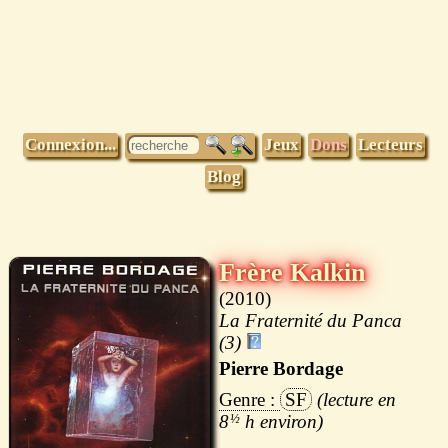
Connexion...
Jeux
Dons
Lecteurs
Blog
Frère Kalkin
2010
La Fraternité du Panca
(3)
Pierre Bordage
SF
8
½
h