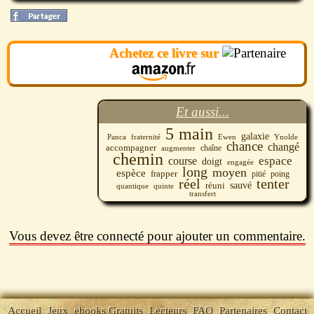
Achetez ce livre sur
Et aussi...
5
main
galaxie
Panca
fraternité
Ewen
Ynolde
chance
changé
accompagner
chaîne
augmenter
chemin
espace
course
doigt
engagée
long
moyen
espèce
frapper
pitié
poing
réel
tenter
réuni
sauvé
quantique
quinte
transfert
Vous devez être connecté pour ajouter un commentaire.
Accueil
Jeux
ebooks Gratuits
Lecteurs
FAQ
Partenaires
Contact