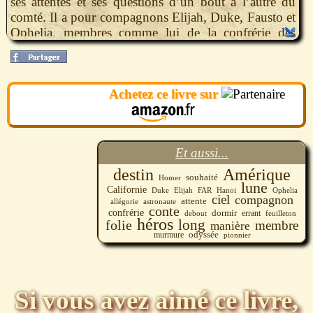
ses attentes et ses questions d’un bout à l’autre du
comté. Il a pour compagnons Elijah, Duke, Fausto et
Ophelia, membres comme lui de la confrérie des
errants de l’Amérique profonde. Chacun à sa manière
poursuit sans le savoir la même folie devenir le héros
de sa propre vie. Farrago est un roman, un conte, une
Achetez ce livre sur
allégorie, une histoire à dormir debout, un feuilleton,
une odyssée.
Et aussi...
destin
Amérique
souhaité
Homer
lune
Californie
Elijah
Duke
FAR
Hanoi
Ophelia
ciel
compagnon
attente
astronaute
allégorie
conte
confrérie
dormir
debout
errant
feuilleton
héros
long
folie
membre
manière
murmure
odyssée
pionnier
Si vous avez aimé ce livre,