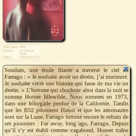
Date france :
2003
Editeur :
Le Livre de
Poche
ISBN :
9782253112723
Soudain, une étoile filante a traversé le ciel de
Farrago : « Je souhaite avoir un destin, j’ai murmuré.
Je souhaite vivre une histoire qui fasse de ma vie un
destin. » L’homme qui chuchote ainsi dans la nuit se
nomme Homer Idlewilde. Nous sommes en 1973,
dans une bourgade perdue de la Californie. Tandis
que les B52 pilonnent Hanoi et que les astronautes
sont sur la Lune, Farrago rumine encore le refrain de
ses pionniers : Far away, long ago, Farrago. Depuis
qu’il s’y est établi comme vagabond, Homer traîne