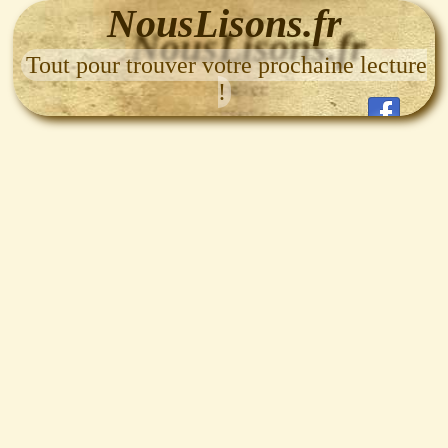
NousLisons.fr
Tout pour trouver votre prochaine lecture
!