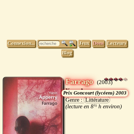
Connexion...
Jeux
Dons
Lecteurs
Blog
Farrago
2003
Yann Apperry
Goncourt (lycéens) 2003
Littérature
8
½
h