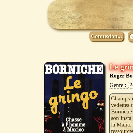
Connexion...
Le gri
Roger Bo
P
Champs de
vedettes 
Borniche
son insta
la Mafia.
ressource