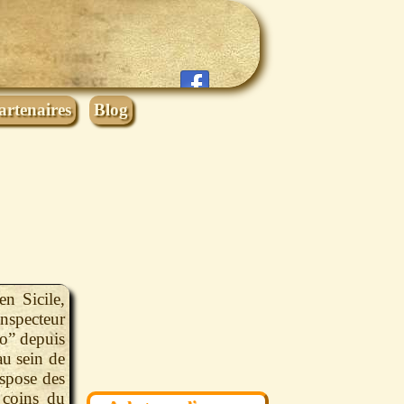
artenaires
Blog
n Sicile,
inspecteur
o” depuis
au sein de
ispose des
 coins du