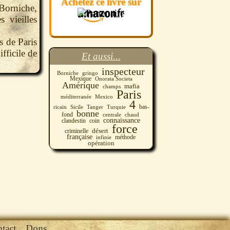
Achetez ce livre sur
 Borniche,
 vieilles
s de Paris
fficile de
Et aussi...
inspecteur
Borniche
gringo
Mexique
Onorata Societa
Amérique
mafia
champs
Paris
méditerranée
Mexico
4
Sicile
Tanger
Turquie
bas-
ricain
bonne
fond
centrale
chaud
connaissance
clandestin
coin
force
désert
criminelle
française
méthode
infinie
opération
tact
Dons