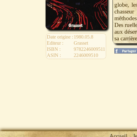
globe, le
chasseur 
méthodes 
Des ruell
aux déser
Date origine :
1980.05.8
sa carrière
Editeur :
Grasset
ISBN :
9782246009511
ASIN :
2246009510
Accueil
J