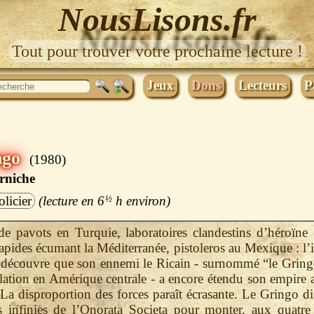
NousLisons.fr
Tout pour trouver votre prochaine lecture !
Jeux
Dons
Lecteurs
P
ngo
1980
rniche
olicier
6
½
h
 pavots en Turquie, laboratoires clandestins d’héroïne e
rapides écumant la Méditerranée, pistoleros au Mexique : l’
 découvre que son ennemi le Ricain - surnommé “le Gring
llation en Amérique centrale - a encore étendu son empire 
 La disproportion des forces paraît écrasante. Le Gringo d
s infinies de l’Onorata Societa pour monter, aux quatre