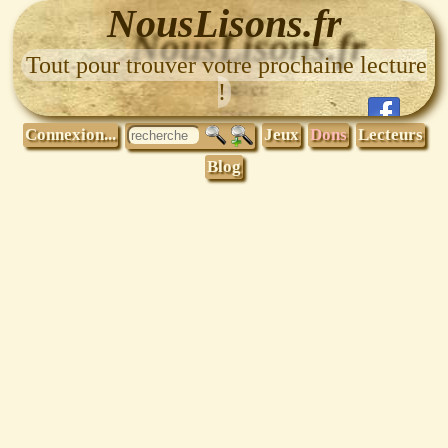
NousLisons.fr
Tout pour trouver votre prochaine lecture
!
Connexion...
Jeux
Dons
Lecteurs
Blog