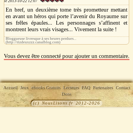
2013-10-22 12:07
En bref, un deuxième tome très prometteur mettant
en avant un héros qui porte l’avenir du Royaume sur
ses frêles épaules... Les personnages s’affinent et
montrent leurs vrais visages... Vivement la suite !
Bloggueuse livresque à ses heures perdues...
(http://rizdeuxzzz.canalblog.com)
Vous devez être connecté pour ajouter un commentaire.
Accueil
Jeux
ebooks Gratuits
Lecteurs
FAQ
Partenaires
Contact
Dons
(c) NousLisons.fr 2012-2026