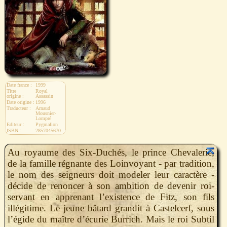
Date france :
1999
Titre
Royal
origine :
Assassin
Date origine :
1996
Traducteur :
Arnaud
Mousnier-
Lompré
Editeur :
Pygmalion
ISBN :
2857045670
Au royaume des Six-Duchés, le prince Chevalerie,
de la famille régnante des Loinvoyant - par tradition,
le nom des seigneurs doit modeler leur caractère -
décide de renoncer à son ambition de devenir roi-
servant en apprenant l’existence de Fitz, son fils
illégitime. Le jeune bâtard grandit à Castelcerf, sous
l’égide du maître d’écurie Burrich. Mais le roi Subtil