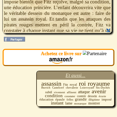
impose bientôt que Fitz reçoive, malgré sa condition,
une éducation princière. L’enfant découvrira vite que
le véritable dessein du monarque est autre : faire de
lui un assassin royal. Et tandis que les attaques des
pirates rouges mettent en péril la contrée, Fitz va
constater à chaque instant que sa vie ne tient qu’à un
fil : celui de sa lame...
Achetez ce livre sur
Et aussi...
assassin
roi
royaume
royal
Fitz
Castelcerf
chevalerie
Six-Duchés
Burrich
Loinvoyant
avenir
attaque
subtil
vivement
affinent
condition
contrée
dessein
constater
écurie
grandir
épaule
imposé
éducation
illégitime
frêles
instant
lame
montrer
monarque