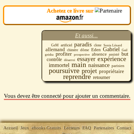
Achetez ce livre sur
Et aussi...
paradis
clone
GeM
artificiel
Sonia Lénard
Gabriel
allemand
Eden
chimère
dôme
Gail
profiter
but
absence
assisté
geisha
prospective
essayer
expérience
contrôle
désarroi
main
immortel
naissance
parisien
poursuivre
projet
propriétaire
reprendre
retourner
Vous devez être connecté pour ajouter un commentaire.
Accueil
Jeux
ebooks Gratuits
Lecteurs
FAQ
Partenaires
Contact