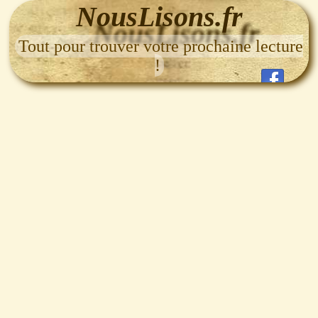
NousLisons.fr
Tout pour trouver votre prochaine lecture
!