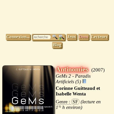
Connexion...
Jeux
Dons
Lecteurs
Blog
Antinomies
2007
GeMs 2 - Paradis
Artificiels (5)
Corinne Guitteaud et
Isabelle Wenta
SF
1
½
h