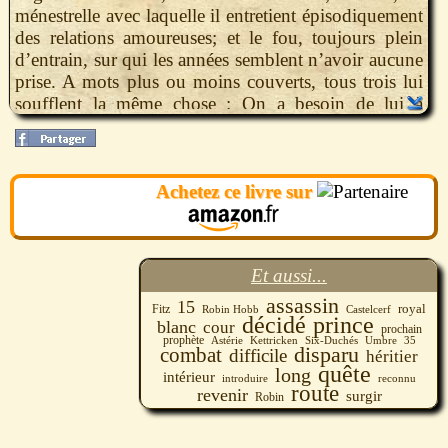
ménestrelle avec laquelle il entretient épisodiquement
des relations amoureuses; et le fou, toujours plein
d’entrain, sur qui les années semblent n’avoir aucune
prise. A mots plus ou moins couverts, tous trois lui
soufflent la même chose : On a besoin de lui à
Castelcerf, où règne la reine Kettricken, pour
retrouver le prince héritier Devoir, qui a disparu dans
de mystérieuses conditions.
Achetez ce livre sur
Après un long combat intérieur, Fitz décide de se
mettre en route. Mais, pour éviter d’être reconnu,
c’est en valet qu’il décide de s’introduire à la cour et
de commencer la difficile quête du prince sur lequel
Et aussi...
se portaient tous les espoirs. Les obstacles ne vont
pas tarder à surgir de tous les côtés.
assassin
15
Fitz
royal
Robin Hobb
Castelcerf
décidé
prince
blanc
cour
prochain
prophète
35
Astérie
Kettricken
Six-Duchés
Umbre
combat
disparu
difficile
héritier
quête
long
intérieur
introduire
reconnu
route
revenir
surgir
Robin