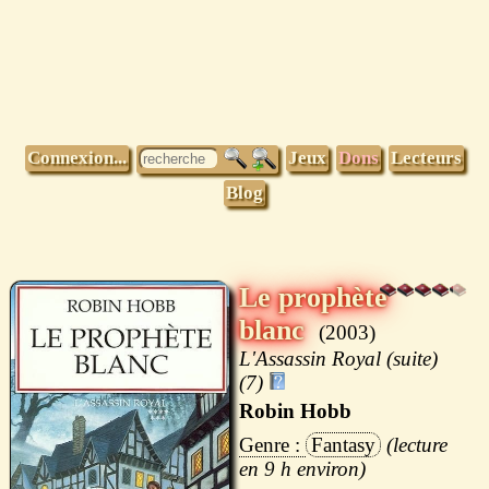
Connexion...
Jeux
Dons
Lecteurs
Blog
Le prophète
blanc
2003
L'Assassin Royal (suite)
(7)
Robin Hobb
Fantasy
9 h