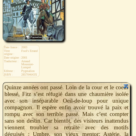
Date france :
2003
Titre
Fool's Errand
origine :
Date origine :
2001
Traducteur :
Arnaud
Mousnier-
Lompré
Editeur :
Pygmalion
ISBN :
285704643X
Quinze années ont passé. Loin de la cour et le coeur
blessé, Fitz s’est réfugié dans une chaumière isolée
avec son inséparable Oeil-de-loup pour unique
compagnon. Il espère enfin avoir trouvé la paix et
rompu avec son terrible passé. Mais c’est compter
sans son destin. Car bientôt, des visiteurs inattendus
viennent troubler sa retraite avec des motifs
déguisés : Umbre, son vieux mentor; Astérie, la