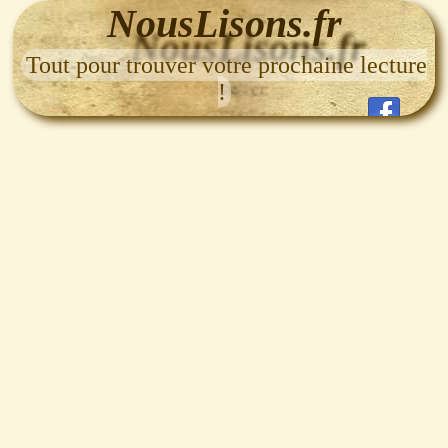
NousLisons.fr
Tout pour trouver votre prochaine lecture
!