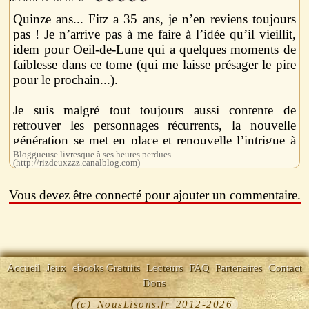
Quinze ans... Fitz a 35 ans, je n’en reviens toujours
pas ! Je n’arrive pas à me faire à l’idée qu’il vieillit,
idem pour Oeil-de-Lune qui a quelques moments de
faiblesse dans ce tome (qui me laisse présager le pire
pour le prochain...).
Je suis malgré tout toujours aussi contente de
retrouver les personnages récurrents, la nouvelle
génération se met en place et renouvelle l’intrigue à
Castelcerf.
Bloggueuse livresque à ses heures perdues...
(http://rizdeuxzzz.canalblog.com)
Le rythme est assez lent puisque l’on revient sur ces
Vous devez être connecté pour ajouter un commentaire.
fameuses quinze années d’exil, sur ce qu’il s’est passé
du côté de Fitz mais aussi l’évolution des Six-
Duchés. Cela s’accélère dans la dernière partie, ce qui
promet un prochain tome riche en événements
comme Robin Hobb sait le faire.
Accueil
Jeux
ebooks Gratuits
Lecteurs
FAQ
Partenaires
Contact
Dons
(c) NousLisons.fr 2012-2026