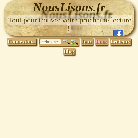
NousLisons.fr
Tout pour trouver votre prochaine lecture
!
Connexion...
Jeux
Dons
Lecteurs
Blog