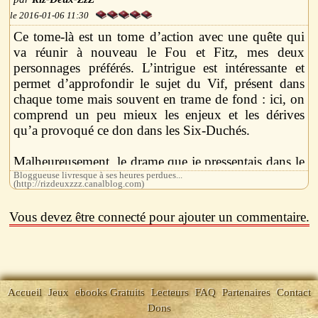
2016-01-06 11:30
Ce tome-là est un tome d’action avec une quête qui
va réunir à nouveau le Fou et Fitz, mes deux
personnages préférés. L’intrigue est intéressante et
permet d’approfondir le sujet du Vif, présent dans
chaque tome mais souvent en trame de fond : ici, on
comprend un peu mieux les enjeux et les dérives
qu’a provoqué ce don dans les Six-Duchés.
Malheureusement, le drame que je pressentais dans le
tome précédent est arrivé... J’ai réussi à retenir mes
Bloggueuse livresque à ses heures perdues...
(http://rizdeuxzzz.canalblog.com)
larmes car , même si la scène est vraiment bien écrit,
ce n’est pas un moment de détresse mais une sorte de
Vous devez être connecté pour ajouter un commentaire.
lâcher prise pour le Loup.
J’aime beaucoup le nouveau Prince, essentiellement
car il ressemble beaucoup à Fitz au même âge.
Accueil
Jeux
ebooks Gratuits
Lecteurs
FAQ
Partenaires
Contact
La fin de ce tome n’a pas de retournement de
Dons
situation surprenant mais elle marque tout de même