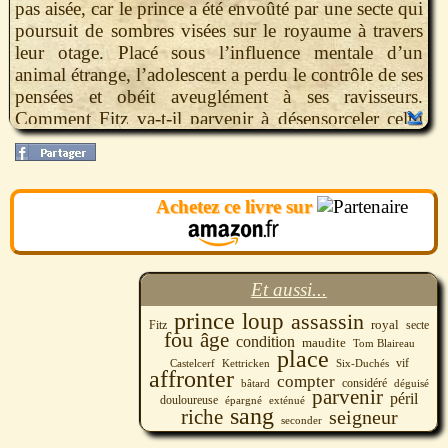
pas aisée, car le prince a été envoûté par une secte qui
poursuit de sombres visées sur le royaume à travers
leur otage. Placé sous l’influence mentale d’un
animal étrange, l’adolescent a perdu le contrôle de ses
pensées et obéit aveuglément à ses ravisseurs.
Comment Fitz va-t-il parvenir à désensorceler celui
qu’il considère comme son fils ? Peut-il compter sur
le fou qui voyage avec lui, déguisé sous la vêture
d’un riche seigneur ? Et son vieux loup, qui arrive
Achetez ce livre sur
exténué au terme de sa vie, aura-t-il assez de forces
pour le seconder ? Une nouvelle fois, Fitz doit
affronter sa douloureuse condition de bâtard et servir
jusqu’au péril de sa vie ces princes auxquels
Et aussi...
l’attachent les liens du sang. Rien ne lui sera épargné
des tortures et des humiliations, y compris de la part
prince
loup
assassin
royal
Fitz
secte
de ceux qu’il pourrait croire ses amis.
fou
âge
condition
maudite
Tom Blaireau
place
Et, plus que jamais, le repos, auquel il aspire et que
vif
Castelcerf
Six-Duchés
Kettricken
affronter
son âge devrait lui permettre, lui reste interdit.
compter
considéré
bâtard
déguisé
parvenir
péril
douloureuse
épargné
exténué
sang
riche
seigneur
seconder