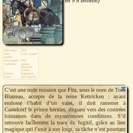
9 h
Date france :
2003
Titre
Fool's Errand
origine :
Date origine :
2001
Traducteur :
Arnaud
Mousnier-
Lompré
Editeur :
Pygmalion
ISBN :
285704822X
C’est une rude mission que Fitz, sous le nom de Tom
Blaireau, accepte de la reine Kettricken : ayant
endossé l’habit d’un valet, il doit ramener à
Castelcerf le prince héritier, disparu vers des contrées
lointaines dans de mystérieuses conditions. S’il
retrouve facilement la trace du fugitif, grâce au lien
magique qui l’unit à son loup, sa tâche n’est pourtant