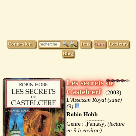
Connexion...
Jeux
Dons
Lecteurs
Blog
Les secrets de
Castelcerf
2003
L'Assassin Royal (suite)
(9)
Robin Hobb
Fantasy
9 h