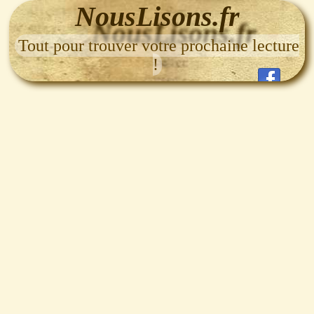
NousLisons.fr
Tout pour trouver votre prochaine lecture
!