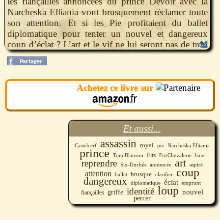
les fiançailles annoncées du prince Devoir avec la
Narcheska Elliania vont brusquement réclamer toute
son attention. Et si les Pie profitaient du ballet
diplomatique pour tenter un nouvel et dangereux
coup d’éclat ? L’art et le vif ne lui seront pas de trop
pour percer à jour tous les secrets de Castelcerf...
Achetez ce livre sur
Et aussi...
assassin
royal
Castelcerf
pie
Narcheska Elliania
prince
Fitz
haie
Tom Blaireau
FitzChevalerie
art
reprendre
Six-Duchés
annoncée
aspiré
coup
attention
brusque
ballet
clarifier
dangereux
éclat
diplomatique
emprunt
loup
identité
nouvel
griffe
fiançailles
percer