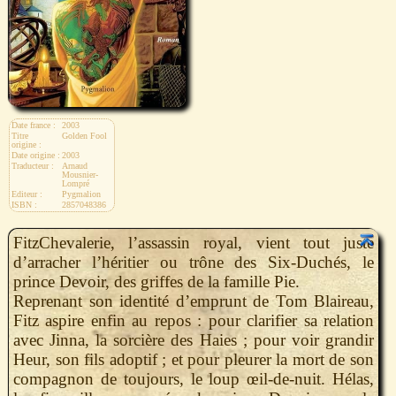
Date france :
2003
Titre
Golden Fool
origine :
Date origine :
2003
Traducteur :
Arnaud
Mousnier-
Lompré
Editeur :
Pygmalion
ISBN :
2857048386
FitzChevalerie, l’assassin royal, vient tout juste
d’arracher l’héritier ou trône des Six-Duchés, le
prince Devoir, des griffes de la famille Pie.
Reprenant son identité d’emprunt de Tom Blaireau,
Fitz aspire enfin au repos : pour clarifier sa relation
avec Jinna, la sorcière des Haies ; pour voir grandir
Heur, son fils adoptif ; et pour pleurer la mort de son
compagnon de toujours, le loup œil-de-nuit. Hélas,