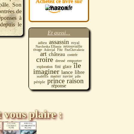
Achetez ce livre sur
pâle. Son
ontrées de
réponses à
depuis le
Et aussi...
assassin
adieu
royal
retrouvaille
Narcheska Elliania
rivage
Fitz
Aslevjal
FitzChevalerie
art
château
contrée
croire
dressé
emporter
île
glace
fini
exploration
imaginer
lance
libre
navire
marier
maléfice
pâle
prince
raison
périple
réponse
 vous plaire :