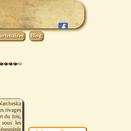
artenaires
Blog
Narcheska
es rivages
rt du fou,
 sous les
désespérée