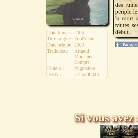
des ruine
périple l
la mort a
toutes se
début.
Date france :
2006
Titre origine :
Fool's Fate
Date origine :
2003
Traducteur :
Arnaud
Mousnier-
Lompré
Editeur :
Pygmalion
ISBN :
2756400343
Si vous avez 