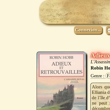
Connexion...
Adieux 
L'Assassin
Robin H
F
Alors qu
Elliania 
de l’île d
ne peut 
décombres