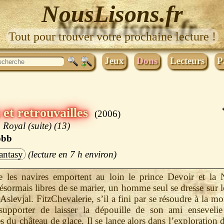
NousLisons.fr
Tout pour trouver votre prochaine lecture !
Jeux
Dons
Lecteurs
P
et retrouvailles
2006
 Royal (suite) (13)
obb
antasy
7 h
e les navires emportent au loin le prince Devoir et la 
désormais libres de se marier, un homme seul se dresse sur l
’Aslevjal. FitzChevalerie, s’il a fini par se résoudre à la mo
supporter de laisser la dépouille de son ami ensevelie
 du château de glace. Il se lance alors dans l’exploration 