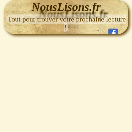
NousLisons.fr
Tout pour trouver votre prochaine lecture
!