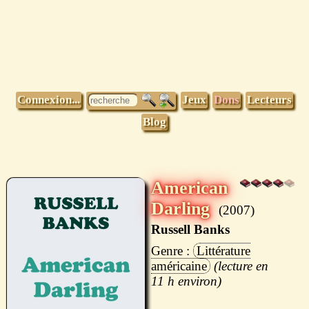
Connexion...
Jeux
Dons
Lecteurs
Blog
American
Darling
2007
Russell Banks
Littérature
américaine
11 h