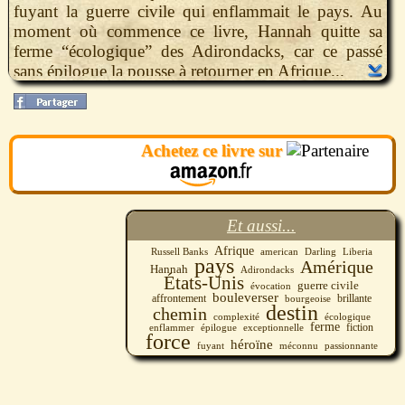
fuyant la guerre civile qui enflammait le pays. Au
moment où commence ce livre, Hannah quitte sa
ferme “écologique” des Adirondacks, car ce passé
sans épilogue la pousse à retourner en Afrique...
Evocation passionnante d’une turbulente période de
l’histoire des Etats-Unis comme du destin d’un pays
méconnu, le Libéria, le roman de Russell Banks tire
Achetez ce livre sur
sa force exceptionnelle de la complexité de son
héroïne, et d’un bouleversant affrontement entre
histoire et fiction.
Et aussi...
Afrique
Russell Banks
american
Darling
Liberia
pays
Amérique
Hannah
Adirondacks
États-Unis
guerre civile
évocation
bouleverser
affrontement
brillante
bourgeoise
destin
chemin
complexité
écologique
ferme
fiction
épilogue
exceptionnelle
enflammer
force
héroïne
fuyant
méconnu
passionnante