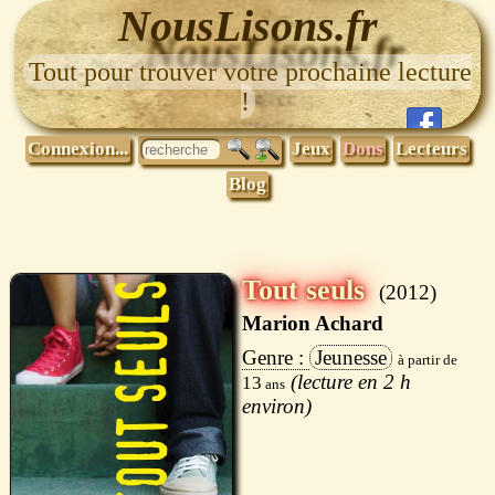
NousLisons.fr
Tout pour trouver votre prochaine lecture
!
Connexion...
Jeux
Dons
Lecteurs
Blog
Tout seuls
2012
Marion Achard
Jeunesse
2 h
13