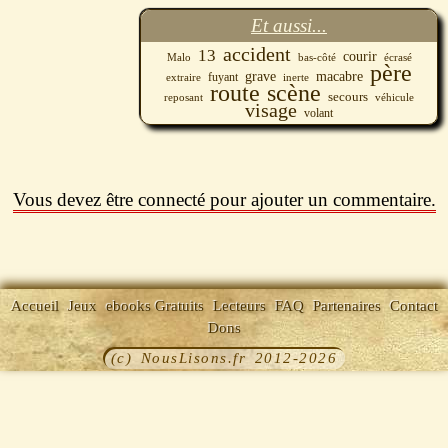
Et aussi...
accident
13
courir
Malo
écrasé
bas-côté
père
grave
macabre
fuyant
extraire
inerte
route
scène
secours
véhicule
reposant
visage
volant
Vous devez être connecté pour ajouter un commentaire.
Accueil
Jeux
ebooks Gratuits
Lecteurs
FAQ
Partenaires
Contact
Dons
(c) NousLisons.fr 2012-2026