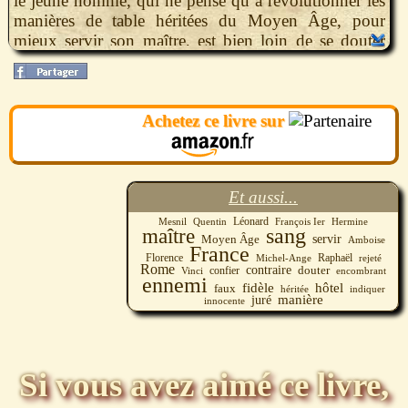
le jeune homme, qui ne pense qu’à révolutionner les
manières de table héritées du Moyen Âge, pour
mieux servir son maître, est bien loin de se douter
que le vieillard pourrait être plus encombrant qu’il
n’y paraît. Surtout si ses ennemis ont juré sa perte…
Achetez ce livre sur
Et aussi...
Quentin
Léonard
François Ier
Hermine
Mesnil
maître
sang
servir
Moyen Âge
Amboise
France
Raphaël
Florence
Michel-Ange
rejeté
Rome
contraire
douter
confier
Vinci
encombrant
ennemi
fidèle
hôtel
faux
indiquer
héritée
manière
juré
innocente
Si vous avez aimé ce livre,