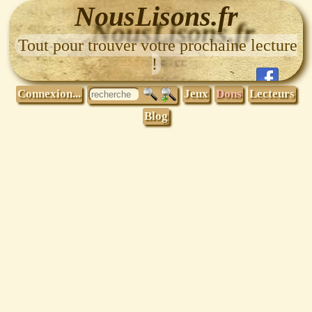
NousLisons.fr
Tout pour trouver votre prochaine lecture
!
Connexion...
Jeux
Dons
Lecteurs
Blog