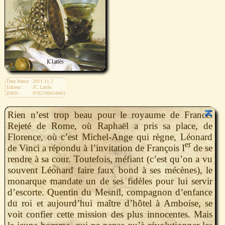
Date france :
2011.11.2
Editeur :
JC Lattès
ISBN :
9782709634403
Rien n’est trop beau pour le royaume de France.
Rejeté de Rome, où Raphaël a pris sa place, de
Florence, où c’est Michel-Ange qui règne, Léonard
er
de Vinci a répondu à l’invitation de François I
de se
rendre à sa cour. Toutefois, méfiant (c’est qu’on a vu
souvent Léonard faire faux bond à ses mécènes), le
monarque mandate un de ses fidèles pour lui servir
d’escorte. Quentin du Mesnil, compagnon d’enfance
du roi et aujourd’hui maître d’hôtel à Amboise, se
voit confier cette mission des plus innocentes. Mais