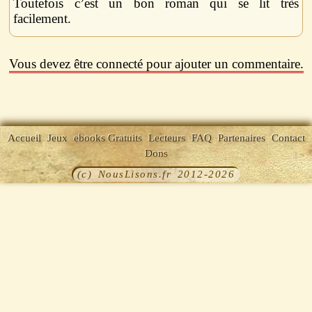
Toutefois c’est un bon roman qui se lit très
facilement.
Vous devez être connecté pour ajouter un commentaire.
Accueil
Jeux
ebooks Gratuits
Lecteurs
FAQ
Partenaires
Contact
Dons
(c) NousLisons.fr 2012-2026