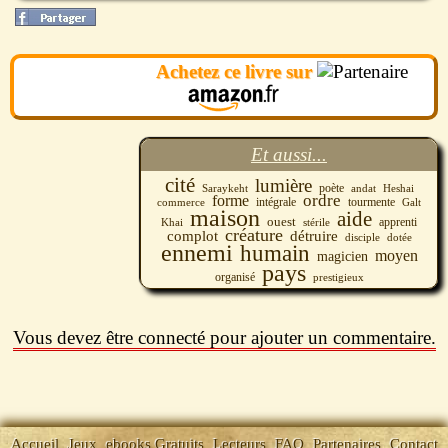
andat. Au cœur d’une des grandes Maisons de
commerce, un complot est organisé. Heshai,
tourmenté par des souvenirs sombres saura-t-il
Achetez ce livre sur
protéger son andat ? Et acceptera-t-il l’aide de son
apprenti, venu lui aussi de l’ordre prestigieux de ces
poètes magiciens ?
Et aussi...
cité
lumière
poète
Saraykeht
andat
Heshai
ordre
forme
tourmente
commerce
intégrale
Galt
maison
aide
ouest
apprenti
Khai
stérile
créature
complot
détruire
disciple
dotée
ennemi
humain
moyen
magicien
pays
organisé
prestigieux
Vous devez être connecté pour ajouter un commentaire.
Accueil
Jeux
ebooks Gratuits
Lecteurs
FAQ
Partenaires
Contact