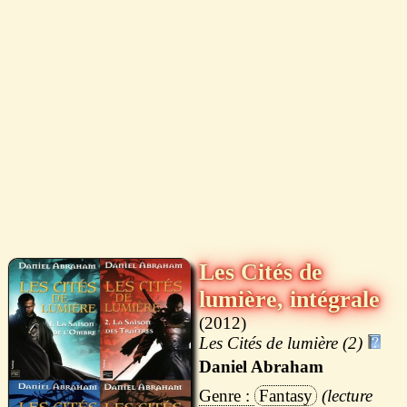
Les Cités de
lumière, intégrale
2012
Les Cités de lumière (2)
Daniel Abraham
Fantasy