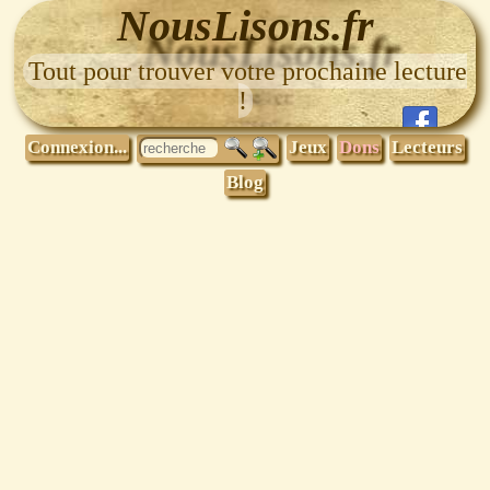
NousLisons.fr
Tout pour trouver votre prochaine lecture
!
Connexion...
Jeux
Dons
Lecteurs
Blog