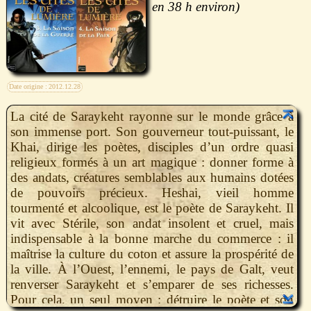
38 h
Date origine :
2012.12.28
La cité de Saraykeht rayonne sur le monde grâce à
son immense port. Son gouverneur tout-puissant, le
Khai, dirige les poètes, disciples d’un ordre quasi
religieux formés à un art magique : donner forme à
des andats, créatures semblables aux humains dotées
de pouvoirs précieux. Heshai, vieil homme
tourmenté et alcoolique, est le poète de Saraykeht. Il
vit avec Stérile, son andat insolent et cruel, mais
indispensable à la bonne marche du commerce : il
maîtrise la culture du coton et assure la prospérité de
la ville. À l’Ouest, l’ennemi, le pays de Galt, veut
renverser Saraykeht et s’emparer de ses richesses.
Pour cela, un seul moyen : détruire le poète et son