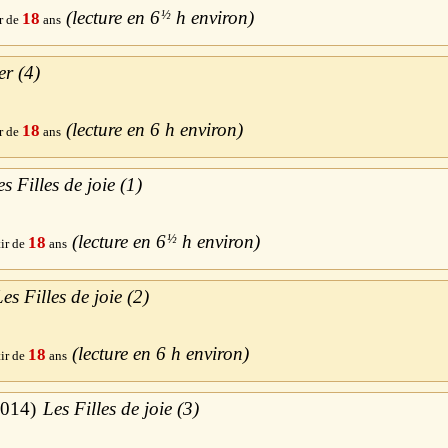
6
½
h
18
er (4)
6 h
18
es Filles de joie (1)
6
½
h
18
Les Filles de joie (2)
6 h
18
014
Les Filles de joie (3)