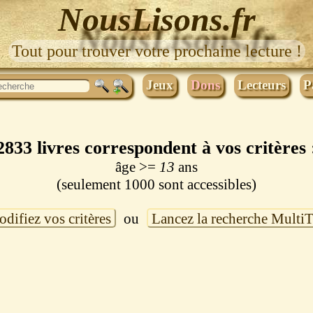
NousLisons.fr
Tout pour trouver votre prochaine lecture !
Jeux
Dons
Lecteurs
P
2833 livres correspondent à vos critères 
âge >=
13
ans
(seulement 1000 sont accessibles)
difiez vos critères
ou
Lancez la recherche Multi