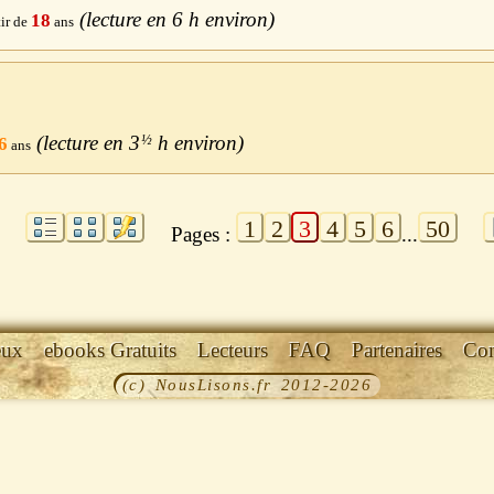
6 h
18
3
½
h
6
1
2
3
4
5
6
50
Pages :
...
eux
ebooks Gratuits
Lecteurs
FAQ
Partenaires
Con
(c) NousLisons.fr 2012-2026