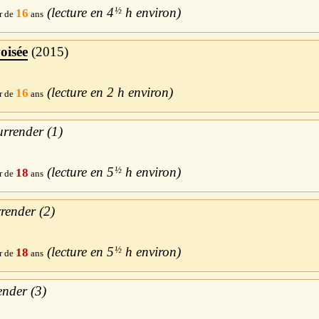
4
½
h
16
oisée
2015
2 h
16
urrender (1)
5
½
h
18
render (2)
5
½
h
18
ender (3)