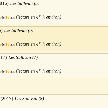
016
Les Sullivan (5)
4
½
h
16
6
Les Sullivan (6)
4
½
h
16
017
Les Sullivan (7)
4
½
h
16
2017
Les Sullivan (8)