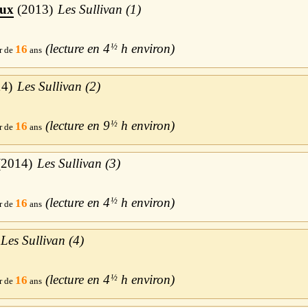
eux
2013
Les Sullivan (1)
4
½
h
16
14
Les Sullivan (2)
9
½
h
16
2014
Les Sullivan (3)
4
½
h
16
Les Sullivan (4)
4
½
h
16