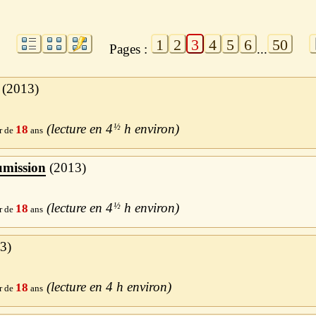
1
2
3
4
5
6
50
Pages :
...
2013
4
½
h
18
umission
2013
4
½
h
18
3
4 h
18