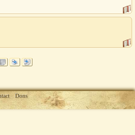
tact
Dons