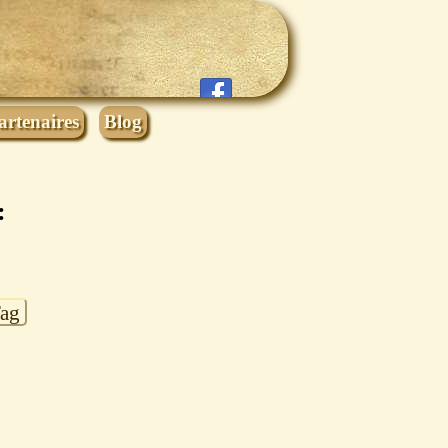
artenaires
Blog
:
Tag